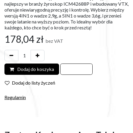
najlepszy w branży żyroskop ICM42688P i wbudowany VTX,
oferuje niewiarygodną precyzję i kontrolę. Wybierz między
wersją 4IN1 o wadze 2,9g, a 5IN1 o wadze 3,6g, i przenieś
swoje latanie na wyższy poziom. To idealny wybór dla
każdego, kto chce być o krok przed resztą!
178,04
zł
bez VAT
Dodaj do koszyka
Dodaj do listy życzeń
Regulamin