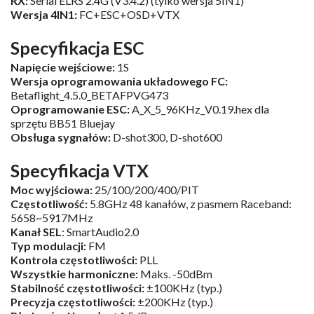
Specyfikacja FC
Waga
: 2,9 g (wersja 4IN1)
Rozmiar otworu montażowego:
26 mm x 26 mm
PROCESOR*
: STM32G473CEU6 (168MHz)
Sześć osi
: ICM42688P (połączenie SPI)
Pamięć Blackbox
: 16 MB
Czujnik:
Napięcie i prąd
5V BEC*:
5V 3A
Port USB:
4-stykowy SH1.0
Wbudowany ESC z ciągłym prądem 5A
RX:
Serial ELRS 2.4G (V3.4.2) (tylko wersja 5IN1)
Wersja 4IN1:
FC+ESC+OSD+VTX
Specyfikacja ESC
Napięcie wejściowe:
1S
Wersja oprogramowania układowego FC:
Betaflight_4.5.0_BETAFPVG473
Oprogramowanie ESC:
A_X_5_96KHz_V0.19.hex dla
sprzętu BB51 Bluejay
Obsługa sygnałów:
D-shot300, D-shot600