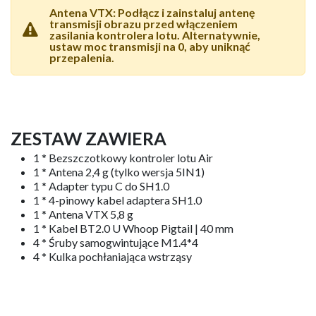
Moc VTX: Wyższa moc VTX zużywa więcej
energii i generuje więcej ciepła, skracając
czas lotu. Aby wydłużyć czas lotu w
pomieszczeniach, należy użyć mocy 25 ~ 100
mW.
Okablowanie silnika: Okablowanie silnika w
kontrolerze lotu może być lutowane. Należy
unikać podłączania zacisków.
Antena VTX: Podłącz i zainstaluj antenę
transmisji obrazu przed włączeniem
zasilania kontrolera lotu. Alternatywnie,
ustaw moc transmisji na 0, aby uniknąć
przepalenia.
ZESTAW ZAWIERA