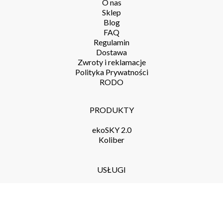
+48 507 265 115
BZB UAS SP. z o.o.
Międzyleska 84, Hala F
51-514 Wrocław
MENU
O nas
Sklep
Blog
FAQ
Regulamin
Dostawa
Zwroty i reklamacje
Polityka Prywatności
RODO