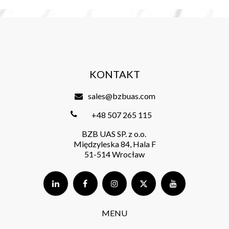
1 * Bezszczotkowy kontroler lotu Air
1 * Antena 2,4 g (tylko wersja 5IN1)
1 * Adapter typu C do SH1.0
1 * 4-pinowy kabel adaptera SH1.0
1 * Antena VTX 5,8 g
1 * Kabel BT2.0 U Whoop Pigtail | 40 mm
4 * Śruby samogwintujące M1.4*4
4 * Kulka pochłaniająca wstrząsy
KONTAKT
sales@bzbuas.com