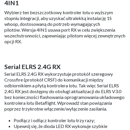
najnowocześniejszej technologii kontrolera lotu G473, aby
uzyskać niezrównane wrażenia z lotu. Bezszczotkowy
kontroler lotu Air oferuje do 168 MHz wyższego taktowania
procesora i 4 bogatsze porty szeregowe, zapewniając
błyskawiczny czas reakcji i zaawansowaną moc
obliczeniową, dzięki czemu idealnie nadaje się do
wymagających lotów, które przenoszą wrażenia z lotu na
wyższy poziom i wykazują wyjątkową wydajność,
przewyższając wszystkie opcje 1S FC dostępne obecnie na
rynku.
4IN1
Wybierz ten bezszczotkowy kontroler lotu o wyższym
stopniu integracji, aby uzyskać ultralekką instalację 1S
whoop, dostosowaną do potrzeb wymagających
pilotów. Wersja 4IN1 usuwa port RX w celu zwiększenia
wszechstronności, zapewniając pilotom więcej zewnętrznych
opcji RX.