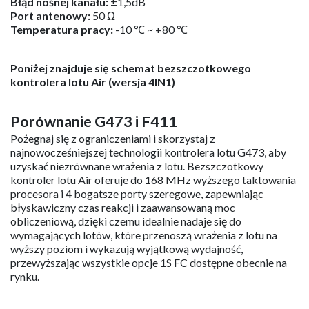
Specyfikacja VTX
Moc wyjściowa:
25/100/200/400/PIT
Częstotliwość:
5.8GHz 48 kanałów, z pasmem Raceband:
5658~5917MHz
Kanał SEL
: SmartAudio2.0
Typ modulacji:
FM
Kontrola częstotliwości:
PLL
Wszystkie harmoniczne:
Maks. -50dBm
Stabilność częstotliwości:
±100KHz (typ.)
Precyzja częstotliwości:
±200KHz (typ.)
Błąd nośnej kanału:
±1,5dB
Port antenowy:
50 Ω
Temperatura pracy:
-10 ℃ ~ +80 ℃
Poniżej znajduje się schemat bezszczotkowego
kontrolera lotu Air (wersja 4IN1)
Porównanie G473 i F411
Pożegnaj się z ograniczeniami i skorzystaj z