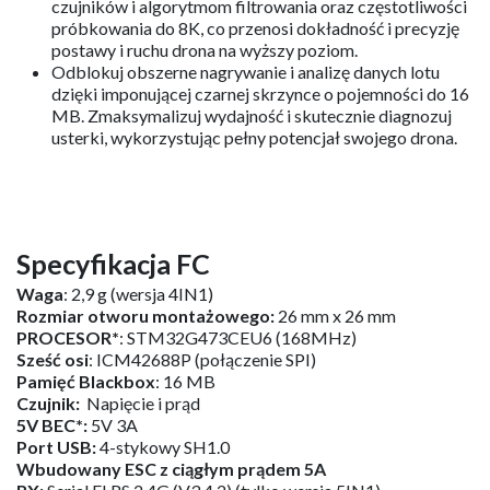
oferuje dodatkowe opcje portu UART do łatwego
rozszerzania funkcji, bezbłędnie dostosowując się do
każdego scenariusza lotu.
Domyślnie zintegrowany na pokładzie 25-400mW VTX.
Usprawnia instalację, oszczędza miejsce, zmniejsza
wagę i zwiększa wygodę regulacji VTX i FC. Wersja
5IN1 integruje nawet szeregowy odbiornik ELRS 2.4G
RX.
Podnieś precyzję swojego drona dzięki wiodącemu w
branży żyroskopowi ICM42688P, zintegrowanemu
akcelerometrowi, najnowocześniejszej kalibracji
czujników i algorytmom filtrowania oraz częstotliwości
próbkowania do 8K, co przenosi dokładność i precyzję
postawy i ruchu drona na wyższy poziom.
Odblokuj obszerne nagrywanie i analizę danych lotu
dzięki imponującej czarnej skrzynce o pojemności do 16
MB. Zmaksymalizuj wydajność i skutecznie diagnozuj
usterki, wykorzystując pełny potencjał swojego drona.