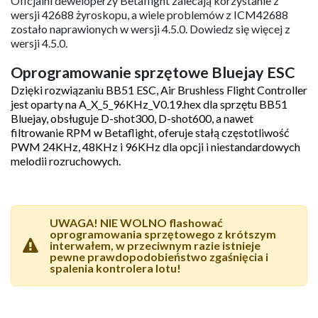
Podłącz FC do komputera, ale NIE łącz się z
konfiguratorem betaflight;
Wybierz cel "BETAFPV 2.4GHz AIO RX";
Wykonaj flashowanie za pomocą opcji
BetaflightPassthrough w ExpressLRS Configurator.
Oprogramowanie sprzętowe i CLI
Betaflight
Oficjalni deweloperzy Betaflight zalecają korzystanie z
wersji 42688 żyroskopu, a wiele problemów z ICM42688
zostało naprawionych w wersji 4.5.0. Dowiedz się więcej z
wersji 4.5.0.
Oprogramowanie sprzętowe Bluejay ESC
Dzięki rozwiązaniu BB51 ESC, Air Brushless Flight Controller
jest oparty na A_X_5_96KHz_V0.19.hex dla sprzętu BB51
Bluejay, obsługuje D-shot300, D-shot600, a nawet
filtrowanie RPM w Betaflight, oferuje stałą częstotliwość
PWM 24KHz, 48KHz i 96KHz dla opcji i niestandardowych