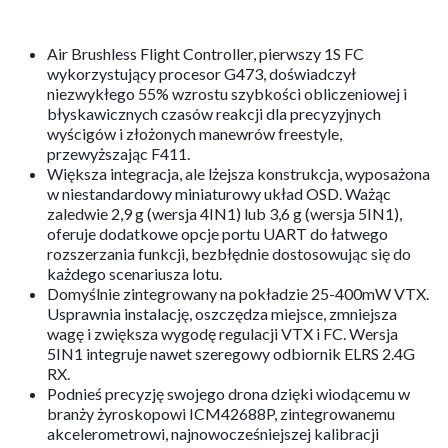
Air Brushless Flight Controller, pierwszy 1S FC
wykorzystujący procesor G473, doświadczył
niezwykłego 55% wzrostu szybkości obliczeniowej i
błyskawicznych czasów reakcji dla precyzyjnych
wyścigów i złożonych manewrów freestyle,
przewyższając F411.
Większa integracja, ale lżejsza konstrukcja, wyposażona
w niestandardowy miniaturowy układ OSD. Ważąc
zaledwie 2,9 g (wersja 4IN1) lub 3,6 g (wersja 5IN1),