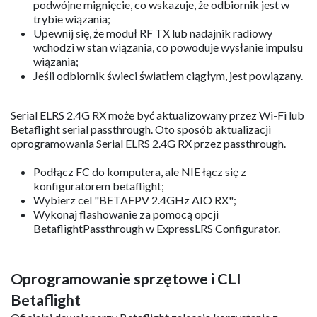
Serial ELRS 2.4G RX
Serial ELRS 2.4G RX wykorzystuje protokół szeregowy
Crossfire (protokół CRSF) do komunikacji między
odbiornikiem a płytą kontrolera lotu. Tak więc Serial ELRS
2.4G RX jest dostępny do obsługi aktualizacji do ELRS V3.0
bez konieczności flashowania oprogramowania układowego
kontrolera lotu Betaflight. Wprowadź stan powiązania
poprzez trzykrotne włączenie/wyłączenie zasilania.
Podłącz i odłącz kontroler lotu trzy razy;
Upewnij się, że dioda LED RX wykonuje szybkie
podwójne mignięcie, co wskazuje, że odbiornik jest w
trybie wiązania;
Upewnij się, że moduł RF TX lub nadajnik radiowy
wchodzi w stan wiązania, co powoduje wysłanie impulsu
wiązania;
Jeśli odbiornik świeci światłem ciągłym, jest powiązany.
Serial ELRS 2.4G RX może być aktualizowany przez Wi-Fi lub
Betaflight serial passthrough. Oto sposób aktualizacji
oprogramowania Serial ELRS 2.4G RX przez passthrough.