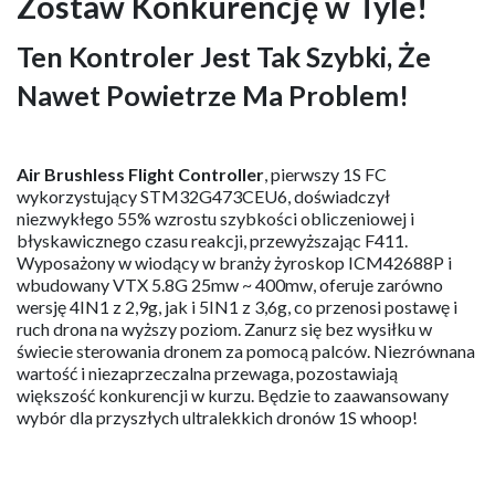
Zostaw Konkurencję w Tyle!
Ten Kontroler Jest Tak Szybki, Że
Nawet Powietrze Ma Problem!
Air Brushless Flight Controller
, pierwszy 1S FC
wykorzystujący STM32G473CEU6, doświadczył
niezwykłego 55% wzrostu szybkości obliczeniowej i
błyskawicznego czasu reakcji, przewyższając F411.
Wyposażony w wiodący w branży żyroskop ICM42688P i
wbudowany VTX 5.8G 25mw ~ 400mw, oferuje zarówno
wersję 4IN1 z 2,9g, jak i 5IN1 z 3,6g, co przenosi postawę i
ruch drona na wyższy poziom. Zanurz się bez wysiłku w
świecie sterowania dronem za pomocą palców. Niezrównana
wartość i niezaprzeczalna przewaga, pozostawiają
większość konkurencji w kurzu. Będzie to zaawansowany
wybór dla przyszłych ultralekkich dronów 1S whoop!