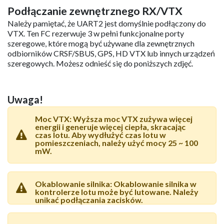
melodii rozruchowych.
UWAGA! NIE WOLNO flashować
oprogramowania sprzętowego z krótszym
interwałem, w przeciwnym razie istnieje
pewne prawdopodobieństwo zgaśnięcia i
spalenia kontrolera lotu!
Podłączanie zewnętrznego RX/VTX
Należy pamiętać, że UART2 jest domyślnie podłączony do
VTX. Ten FC rezerwuje 3 w pełni funkcjonalne porty
szeregowe, które mogą być używane dla zewnętrznych
odbiorników CRSF/SBUS, GPS, HD VTX lub innych urządzeń
szeregowych. Możesz odnieść się do poniższych zdjęć.
Uwaga!