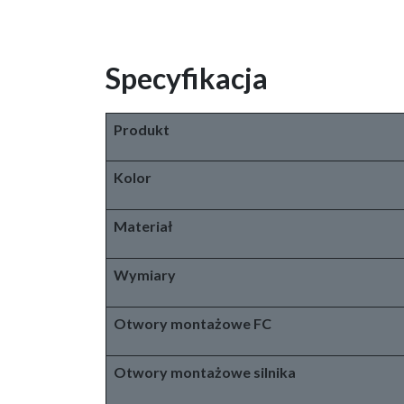
Specyfikacja
Produkt
Kolor
Materiał
Wymiary
Otwory montażowe FC
Otwory montażowe silnika