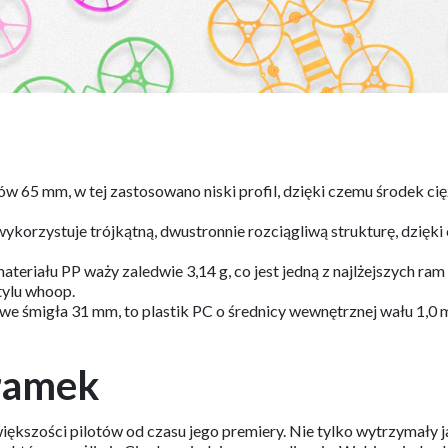
65 mm, w tej zastosowano niski profil, dzięki czemu środek cię
orzystuje trójkątną, dwustronnie rozciągliwą strukturę, dzięki 
ateriału PP waży zaledwie 3,14 g, co jest jedną z najlżejszych 
tylu whoop.
we śmigła 31 mm, to plastik PC o średnicy wewnętrznej wału 1,
 ramek
iększości pilotów od czasu jego premiery. Nie tylko wytrzymały ja