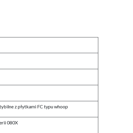
ybilne z płytkami FC typu whoop
erii 080X