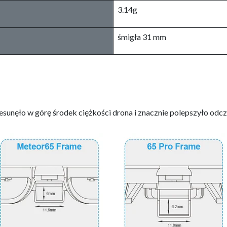
3.14g
śmigła 31 mm
esunęło w górę środek ciężkości drona i znacznie polepszyło odczu