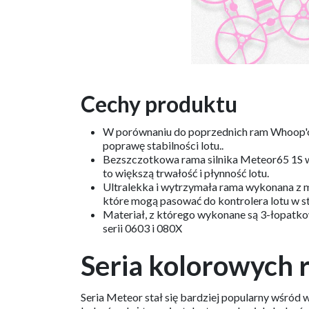
Cechy produktu
W porównaniu do poprzednich ram Whoop'ów 
poprawę stabilności lotu..
Bezszczotkowa rama silnika Meteor65 1S wyk
to większą trwałość i płynność lotu.
Ultralekka i wytrzymała rama wykonana z m
które mogą pasować do kontrolera lotu w s
Materiał, z którego wykonane są 3-łopatko
serii 0603 i 080X
Seria kolorowych
Seria Meteor stał się bardziej popularny wśród w