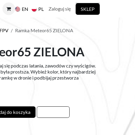
Zaloguj się
SKLEP
EN
PL
 FPV
Ramka Meteor65 ZIELONA
eor65 ZIELONA
iaj się podczas latania, zawodów czy wyścigów.
 była prostsza. Wybież kolor, który najbardziej
ramkę w dronie i podbijaj przestworza
aj do koszyka