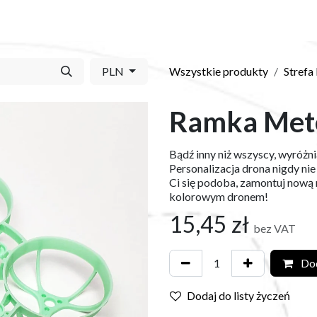
Y
SKLEP
O NAS
BLOG
KONTAKT
PLN
Wszystkie produkty
Strefa
Ramka Met
Bądź inny niż wszyscy, wyróżn
Personalizacja drona nigdy nie
Ci się podoba, zamontuj nową 
kolorowym dronem!
15,45
zł
bez VAT
Dod
Dodaj do listy życzeń