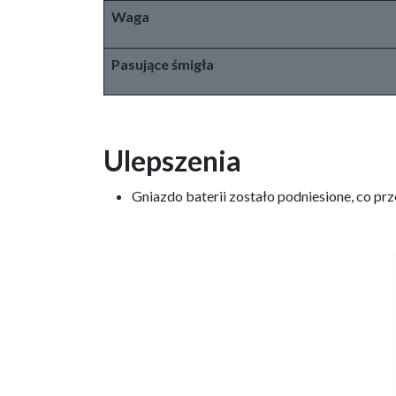
Waga
Pasujące śmigła
Ulepszenia
Gniazdo baterii zostało podniesione, co prz