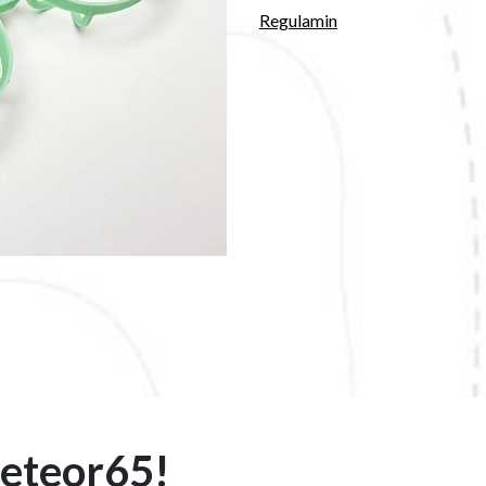
Regulamin
eteor65!