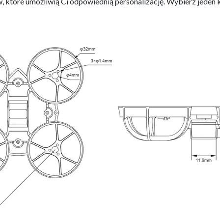
, które umożliwią Ci odpowiednią personalizację. Wybierz jeden kol