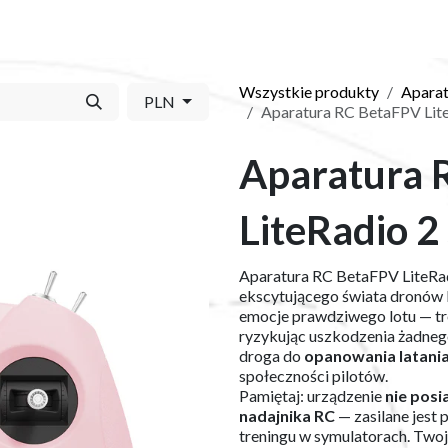
Y
SKLEP
O NAS
BLOG
KONTAKT
Wszystkie produkty
Aparat
PLN
Aparatura RC BetaFPV Lit
Aparatura 
LiteRadio 2
Aparatura RC BetaFPV LiteRad
ekscytującego świata dronów F
emocje prawdziwego lotu — tren
ryzykując uszkodzenia żadnego
droga do
opanowania latani
społeczności pilotów.
Pamiętaj: urządzenie
nie pos
nadajnika RC
— zasilane jest
treningu w symulatorach. Two