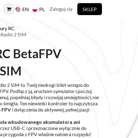
Zaloguj się
SKLEP
EN
PL
ury RC
eRadio 2 SIM
RC BetaFPV
 SIM
io 2 SIM to Twój niedrogi bilet wstępu do
PV. Podłącz ją, uruchom symulator i poczuj
uj, popełniaj błędy i rozwijaj umiejętności, nie
 śmigła. Ten niewielki kontroler to najszybsza
a FPV
i dołączenia do aktywnej, pełnej pasji
iada wbudowanego akumulatora ani
 przez USB-C i przeznaczone wyłącznie do
ja przygoda z FPV właśnie nabiera rozpędu!