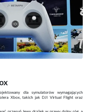
ox
projektowany dla symulatorów wymagających
olera Xbox, takich jak DJI Virtual Flight oraz
ać, przesuń lewy drążek w prawy dolny róg, a