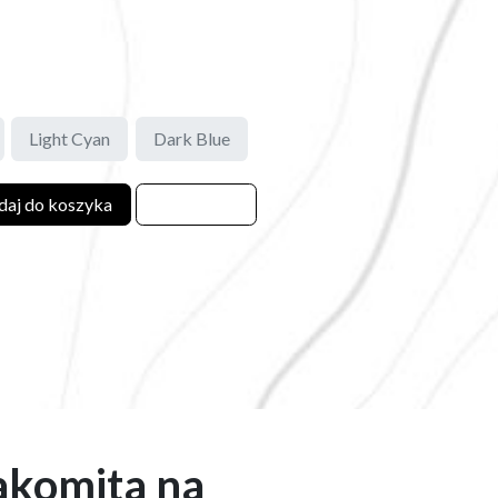
Light Cyan
Dark Blue
aj do koszyka
akomita na