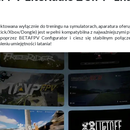
towana wyłącznie do treningu na symulatorach, aparatura oferu
stick/Xbox/Dongle) jest w pełni kompatybilna z najważniejszymi p
zęt poprzez BETAFPV Configurator i ciesz się stabilnym połą
eniu umiejętności latania!