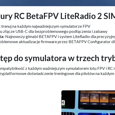
ury RC BetaFPV LiteRadio 2 SI
:
trenuj na każdym najważniejszym symulatorze FPV
u złącze USB-C dla bezproblemowego podłączenia i zabawy
ia:
Najnowszy gimabl BETAFPV i system LiteRadio dla precyzyjny
blemowe aktualizacje firmware przez BETAFPV Configurator dla
tęp do symulatora w trzech try
ompatybilność z każdym ważniejszym symulatorem lotu FPV i RC
dzyplatformowe doświadczenie treningowe dla pilotów na każdym