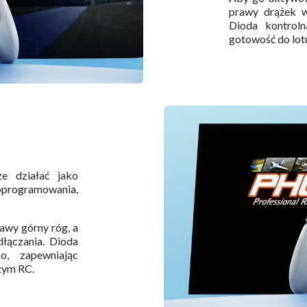
prawy drążek w
Dioda kontroln
gotowość do lotu
e działać jako
oprogramowania,
awy górny róg, a
łączania. Dioda
o, zapewniając
zym RC.