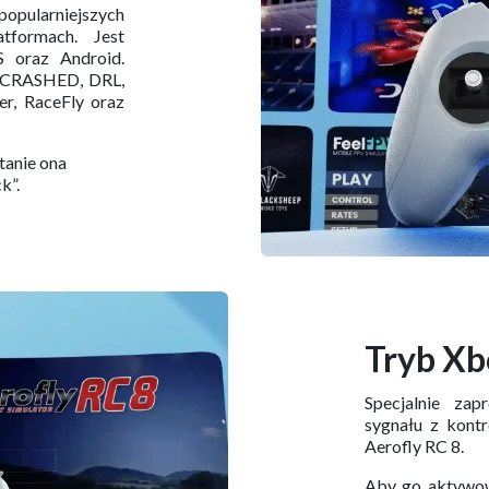
pularniejszych
tformach. Jest
 oraz Android.
UNCRASHED, DRL,
er, RaceFly oraz
tanie ona
”.​
Tryb Xb
Specjalnie za
sygnału z kontr
Aerofly RC 8.
Aby go aktywow