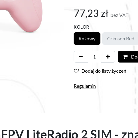
77,23
zł
bez VAT
KOLOR
Różowy
Crimson Red
Dod
Dodaj do listy życzeń
Regulamin
FPV LiteRadio 2 SIM - zn