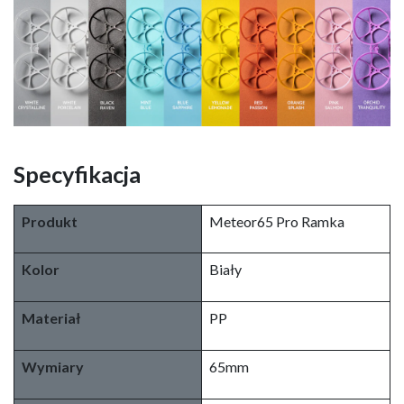
Specyfikacja
Produkt
Meteor65 Pro Ramka
Kolor
Biały
Materiał
PP
Wymiary
65mm