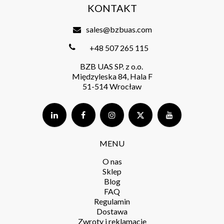
KONTAKT
sales@bzbuas.com
+48 507 265 115
BZB UAS SP. z o.o.
Międzyleska 84, Hala F
51-514 Wrocław
MENU
O nas
Sklep
Blog
FAQ
Regulamin
Dostawa
Zwroty i reklamacje