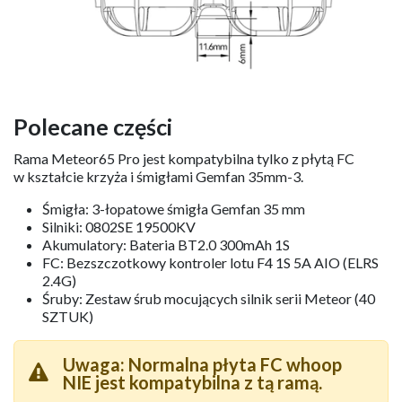
Polecane części
Rama Meteor65 Pro jest kompatybilna tylko z płytą FC
w kształcie krzyża i śmigłami Gemfan 35mm-3.
Śmigła: 3-łopatowe śmigła Gemfan 35 mm
Silniki: 0802SE 19500KV
Akumulatory: Bateria BT2.0 300mAh 1S
FC: Bezszczotkowy kontroler lotu F4 1S 5A AIO (ELRS
2.4G)
Śruby: Zestaw śrub mocujących silnik serii Meteor (40
SZTUK)
Uwaga: Normalna płyta FC whoop
NIE jest kompatybilna z tą ramą.