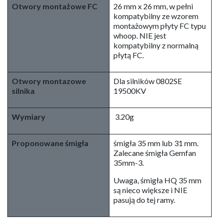
Otwory montażowe FC
26 mm x 26 mm, w pełni
kompatybilny ze wzorem
montażowym płyty FC typu
whoop. NIE jest
kompatybilny z normalną
płytą FC.
Otwory montazowe
Dla silników 0802SE
silnika
19500KV
Wymiary
3.20g
Proponowane śmigła
śmigła 35 mm lub 31 mm.
Zalecane śmigła Gemfan
35mm-3.
Uwaga, śmigła HQ 35 mm
są nieco większe i NIE
pasują do tej ramy.