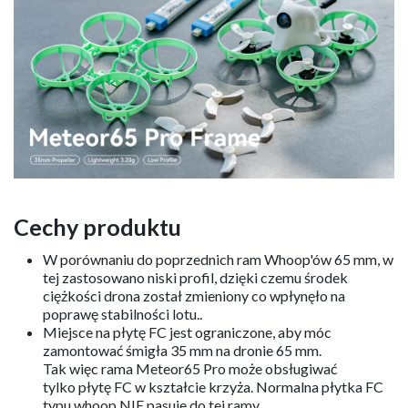
Cechy produktu
W porównaniu do poprzednich ram Whoop'ów 65 mm, w
tej zastosowano niski profil, dzięki czemu środek
ciężkości drona został zmieniony co wpłynęło na
poprawę stabilności lotu..
Miejsce na płytę FC jest ograniczone, aby móc
zamontować śmigła 35 mm na dronie 65 mm.
Tak więc rama Meteor65 Pro może obsługiwać
tylko płytę FC w kształcie krzyża. Normalna płytka FC
typu whoop NIE pasuje do tej ramy.