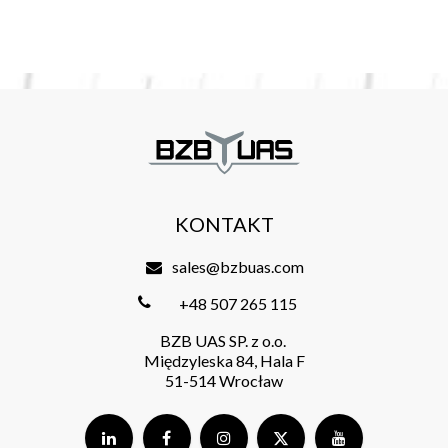
KONTAKT
sales@bzbuas.com
+48 507 265 115
BZB UAS SP. z o.o.
Międzyleska 84, Hala F
51-514 Wrocław