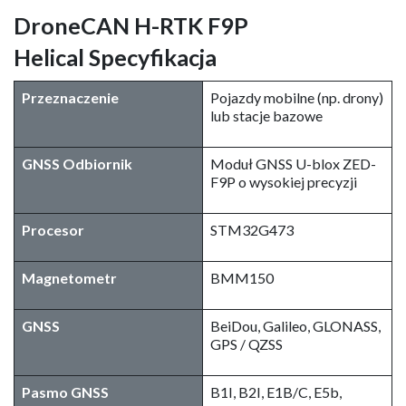
DroneCAN H-RTK F9P
Helical Specyfikacja
Przeznaczenie
Pojazdy mobilne (np. drony)
lub stacje bazowe
GNSS Odbiornik
Moduł GNSS U-blox ZED-
F9P o wysokiej precyzji
Procesor
STM32G473
Magnetometr
BMM150
GNSS
BeiDou, Galileo, GLONASS,
GPS / QZSS
Pasmo GNSS
B1I, B2I, E1B/C, E5b,