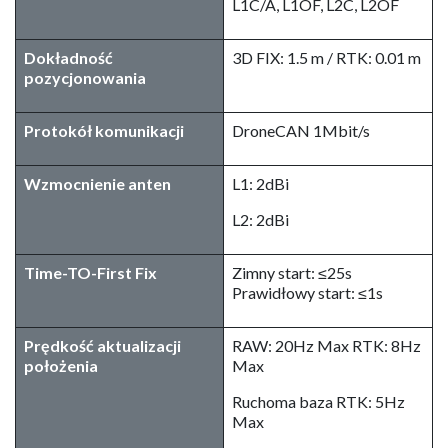
L1C/A, L1OF, L2C, L2OF
Dokładność
3D FIX: 1.5 m / RTK: 0.01 m
pozycjonowania
Protokół komunikacji
DroneCAN 1Mbit/s
Wzmocnienie anten
L1: 2dBi
L2: 2dBi
Time-TO-First Fix
Zimny start: ≤25s
Prawidłowy start: ≤1s
Prędkość aktualizacji
RAW: 20Hz Max RTK: 8Hz
położenia
Max
Ruchoma baza RTK: 5Hz
Max