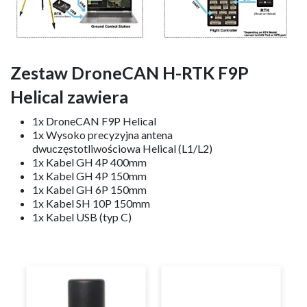
Zestaw DroneCAN H-RTK F9P
Helical zawiera
1x DroneCAN F9P Helical
1x Wysoko precyzyjna antena
dwuczęstotliwościowa Helical (L1/L2)
1x Kabel GH 4P 400mm
1x Kabel GH 4P 150mm
1x Kabel GH 6P 150mm
1x Kabel SH 10P 150mm
1x Kabel USB (typ C)