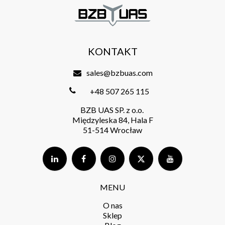
KONTAKT
sales@bzbuas.com
+48 507 265 115
BZB UAS SP. z o.o.
Międzyleska 84, Hala F
51-514 Wrocław
MENU
O nas
Sklep