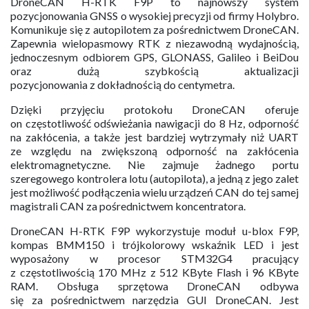
DroneCAN H-RTK F9P to najnowszy system
pozycjonowania GNSS o wysokiej precyzji od firmy Holybro.
Komunikuje się z autopilotem za pośrednictwem DroneCAN.
Zapewnia wielopasmowy RTK z niezawodną wydajnością,
jednoczesnym odbiorem GPS, GLONASS, Galileo i BeiDou
oraz dużą szybkością aktualizacji
pozycjonowania z dokładnością do centymetra.
Dzięki przyjęciu protokołu DroneCAN oferuje
on częstotliwość odświeżania nawigacji do 8 Hz, odporność
na zakłócenia, a także jest bardziej wytrzymały niż UART
ze względu na zwiększoną odporność na zakłócenia
elektromagnetyczne. Nie zajmuje żadnego portu
szeregowego kontrolera lotu (autopilota), a jedną z jego zalet
jest możliwość podłączenia wielu urządzeń CAN do tej samej
magistrali CAN za pośrednictwem koncentratora.
DroneCAN H-RTK F9P wykorzystuje moduł u-blox F9P,
kompas BMM150 i trójkolorowy wskaźnik LED i jest
wyposażony w procesor STM32G4 pracujący
z częstotliwością 170 MHz z 512 KByte Flash i 96 KByte
RAM. Obsługa sprzętowa DroneCAN odbywa
się za pośrednictwem narzędzia GUI DroneCAN. Jest