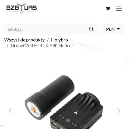
Skip to Content
PLN
Wszystkie produkty
Holybro
DroneCAN H-RTK F9P Helical