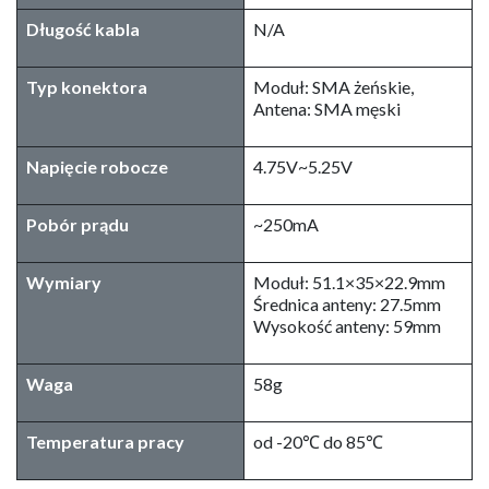
Długość kabla
N/A
Typ konektora
Moduł: SMA żeńskie,
Antena: SMA męski
Napięcie robocze
4.75V~5.25V
Pobór prądu
~250mA
Wymiary
Moduł: 51.1×35×22.9mm
Średnica anteny: 27.5mm
Wysokość anteny: 59mm
Waga
58g
Temperatura pracy
od -20℃ do 85℃