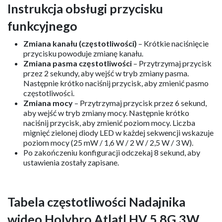
Instrukcja obsługi przycisku
funkcyjnego
Zmiana kanału (częstotliwości)
– Krótkie naciśnięcie
przycisku powoduje zmianę kanału.
Zmiana pasma częstotliwości
– Przytrzymaj przycisk
przez 2 sekundy, aby wejść w tryb zmiany pasma.
Następnie krótko naciśnij przycisk, aby zmienić pasmo
częstotliwości.
Zmiana mocy
– Przytrzymaj przycisk przez 6 sekund,
aby wejść w tryb zmiany mocy. Następnie krótko
naciśnij przycisk, aby zmienić poziom mocy. Liczba
mignięć zielonej diody LED w każdej sekwencji wskazuje
poziom mocy (25 mW / 1,6 W / 2 W / 2,5 W / 3 W).
Po zakończeniu konfiguracji odczekaj 8 sekund, aby
ustawienia zostały zapisane.
Tabela częstotliwości Nadajnika
wideo Holybro Atlatl HV 5.8G 3W