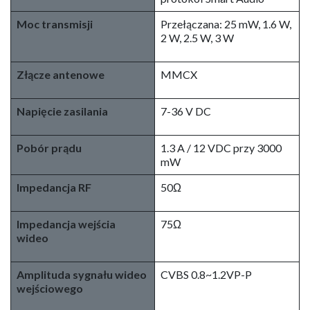
Moc transmisji
Przełączana: 25 mW, 1.6 W,
2 W, 2.5 W, 3 W
Złącze antenowe
MMCX
Napięcie zasilania
7-36 V DC
Pobór prądu
1.3 A / 12 VDC przy 3000
mW
Impedancja RF
50Ω
Impedancja wejścia
75Ω
wideo
Amplituda sygnału wideo
CVBS 0.8~1.2VP-P
wejściowego