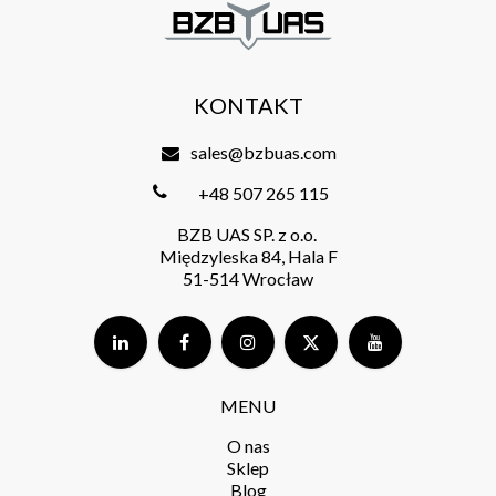
KONTAKT
sales@bzbuas.com
+48 507 265 115
BZB UAS SP. z o.o.
Międzyleska 84, Hala F
51-514 Wrocław
MENU
O nas
Sklep
Blog