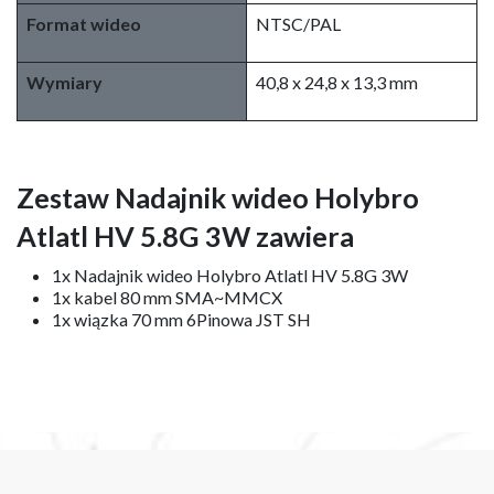
Format wideo
NTSC/PAL
Wymiary
40,8 x 24,8 x 13,3 mm
Zestaw Nadajnik wideo Holybro
Atlatl HV 5.8G 3W zawiera ​
1x Nadajnik wideo Holybro Atlatl HV 5.8G 3W
1x kabel 80 mm SMA~MMCX
1x wiązka 70 mm 6Pinowa JST SH