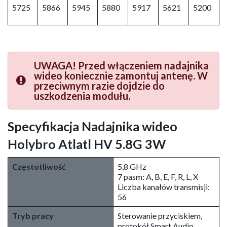
5725
5866
5945
5880
5917
5621
5200
UWAGA! Przed włączeniem nadajnika
wideo koniecznie zamontuj antenę. W
przeciwnym razie dojdzie do
uszkodzenia modułu.
Specyfikacja Nadajnika wideo
Holybro Atlatl HV 5.8G 3W
Częstotliwość
5,8 GHz
7 pasm: A, B, E, F, R, L, X
Liczba kanałów transmisji:
56
Tryb pracy
Sterowanie przyciskiem,
protokół Smart Audio