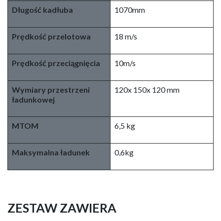
Długość kadłuba
1070mm
Prędkość przelotowa
18 m/s
Prędkość przeciągnięcia
10m/s
Wymiary przestrzeni
120x 150x 120 mm
ładunkowej
MTOM
6,5 kg
Maksymalna ładunek
0,6kg
ZESTAW ZAWIERA