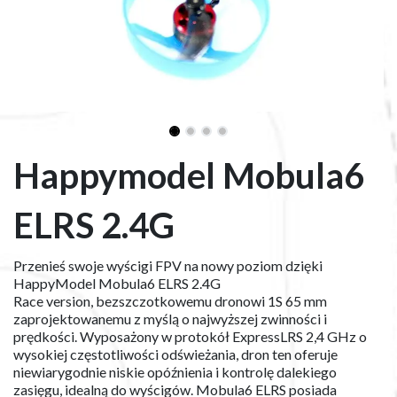
Happymodel Mobula6
ELRS 2.4G
Przenieś swoje wyścigi FPV na nowy poziom dzięki
HappyModel Mobula6 ELRS 2.4G
Race version, bezszczotkowemu dronowi 1S 65 mm
zaprojektowanemu z myślą o najwyższej zwinności i
prędkości. Wyposażony w protokół ExpressLRS 2,4 GHz o
wysokiej częstotliwości odświeżania, dron ten oferuje
niewiarygodnie niskie opóźnienia i kontrolę dalekiego
zasięgu, idealną do wyścigów. Mobula6 ELRS posiada