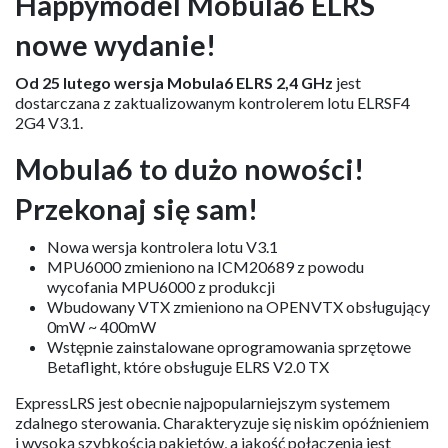
Happymodel Mobula6 ELRS
nowe wydanie!
Od 25 lutego wersja Mobula6 ELRS 2,4 GHz
jest
dostarczana z zaktualizowanym kontrolerem lotu ELRSF4
2G4 V3.1.
Mobula6 to dużo nowości!
Przekonaj się sam!
Nowa wersja kontrolera lotu V3.1
MPU6000 zmieniono na ICM20689 z powodu
wycofania MPU6000 z produkcji
Wbudowany VTX zmieniono na OPENVTX obsługujący
0mW ~ 400mW
Wstępnie zainstalowane oprogramowania sprzętowe
Betaflight, które obsługuje ELRS V2.0 TX
ExpressLRS jest obecnie najpopularniejszym systemem
zdalnego sterowania. Charakteryzuje się niskim opóźnieniem
i wysoką szybkością pakietów, a jakość połączenia jest