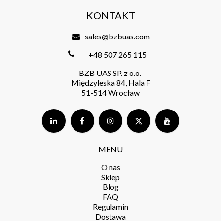
KONTAKT
sales@bzbuas.com
+48 507 265 115
BZB UAS SP. z o.o.
Międzyleska 84, Hala F
51-514 Wrocław
MENU
O nas
Sklep
Blog
FAQ
Regulamin
Dostawa