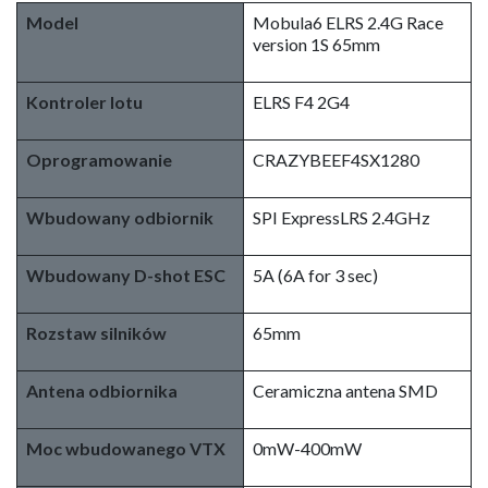
Model
Mobula6 ELRS 2.4G Race
version 1S 65mm
Kontroler lotu
ELRS F4 2G4
Oprogramowanie
CRAZYBEEF4SX1280
Wbudowany odbiornik
SPI ExpressLRS 2.4GHz
Wbudowany D-shot ESC
5A (6A for 3 sec)
Rozstaw silników
65mm
Antena odbiornika
Ceramiczna antena SMD
Moc wbudowanego VTX
0mW-400mW