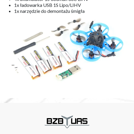
1x ładowarka USB 1S Lipo/LIHV
1x narzędzie do demontażu śmigła