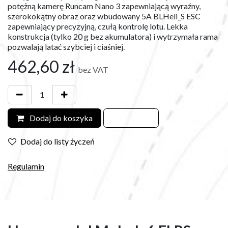
potężną kamerę Runcam Nano 3 zapewniającą wyraźny,
szerokokątny obraz oraz wbudowany 5A BLHeli_S ESC
zapewniający precyzyjną, czułą kontrolę lotu. Lekka
konstrukcja (tylko 20 g bez akumulatora) i wytrzymała rama
pozwalają latać szybciej i ciaśniej.
462,60
zł
bez VAT
Dodaj do koszyka
Dodaj do listy życzeń
Regulamin