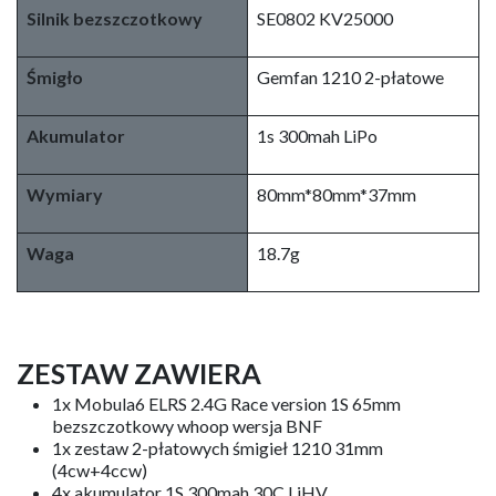
Silnik bezszczotkowy
SE0802 KV25000
Śmigło
Gemfan 1210 2-płatowe
Akumulator
1s 300mah LiPo
Wymiary
80mm*80mm*37mm
Waga
18.7g
ZESTAW ZAWIERA
1x Mobula6 ELRS 2.4G Race version 1S 65mm
bezszczotkowy whoop wersja BNF
1x zestaw 2-płatowych śmigieł 1210 31mm
(4cw+4ccw)
4x akumulator 1S 300mah 30C LiHV