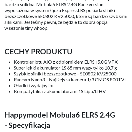
bardzo solidna. Mobula6 ELRS 2.4G Race version
wyposażona w system łącza ExpressLRS posiada silniki
bezszczotkowe SE0802 KV25000, które są bardzo szybkimi
silnikami. Jesteśmy pewni, że będzie to dobra opcja
w sezonie tiny whoop.
CECHY PRODUKTU
Kontroler lotu AIO z odbiornikiem ELRS i 5.8G VTX
Super lekki akumulator 1S 65 mm waży tylko 18,7 g
Szybkie silniki bezszczotkowe – SE0802 KV25000
Runcam Nano3 – Najlżejsza kamera 1/3 CMOS 800TVL
Gładki i wydajny lot
Kompatybilna z akumulatorami 1S Lipo/LIHV
Happymodel Mobula6 ELRS 2.4G
- Specyfikacja