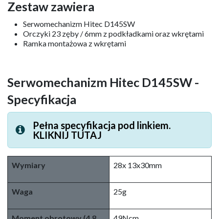
Zestaw zawiera
Serwomechanizm Hitec D145SW
Orczyki 23 zęby / 6mm z podkładkami oraz wkrętami
Ramka montażowa z wkrętami
Serwomechanizm Hitec D145SW
-
Specyfikacja
Pełna specyfikacja pod linkiem.
KLIKNIJ TUTAJ
Wymiary
28x 13x30mm
Waga
25g
Moment obrotowy (4,8
49Ncm