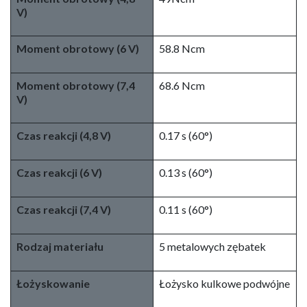
V)
Moment obrotowy
(6 V)
58.8 Ncm
Moment obrotowy
(7,4
68.6 Ncm
V)
Czas reakcji (4,8 V)
0.17 s (60°)
Czas reakcji
(6 V)
0.13 s (60°)
Czas reakcji
(7,4 V)
0.11 s (60°)
Rodzaj materiału
5 metalowych zębatek
Łożyskowanie
Łożysko kulkowe podwójne