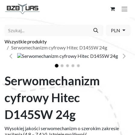
Skip to Content
PLN
Wszystkie produkty
Serwomechanizm cyfrowy Hitec D145SW 24g
Serwomechanizm
cyfrowy Hitec
D145SW 24g
Wysokiej jakości serwomechanizm o szerokim zakresie
zasilania (4.8 – 7.4 V). Istnieje możliwość