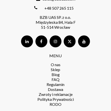
+48 507 265 115
BZB UAS SP. z o.o.
Międzyleska 84, Hala F
51-514 Wrocław
MENU
O nas
Sklep
Blog
FAQ
Regulamin
Dostawa
Zwroty i reklamacje
Polityka Prywatności
RODO