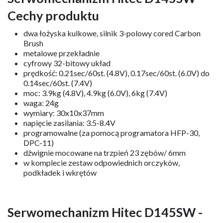
Cechy produktu
dwa łożyska kulkowe, silnik 3-polowy cored Carbon
Brush
metalowe przekładnie
cyfrowy 32-bitowy układ
prędkość: 0.21sec/60st. (4.8V), 0.17sec/60st. (6.0V) do
0.14sec/60st. (7.4V)
moc: 3.9kg (4.8V), 4.9kg (6.0V), 6kg (7.4V)
waga: 24g
wymiary: 30x10x37mm
napięcie zasilania: 3.5-8.4V
programowalne (za pomocą programatora HFP-30,
DPC-11)
dźwignie mocowane na trzpień 23 zębów/ 6mm
w komplecie zestaw odpowiednich orczyków,
podkładek i wkrętów
Serwomechanizm Hitec D145SW
-