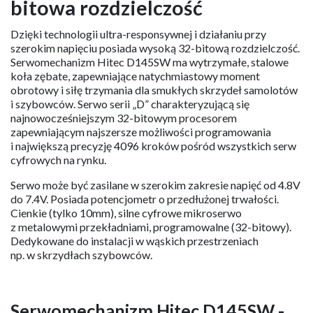
bitowa rozdzielczość
Dzięki technologii ultra-responsywnej i działaniu przy
szerokim napięciu posiada wysoką 32-bitową rozdzielczość.
Serwomechanizm Hitec D145SW ma wytrzymałe, stalowe
koła zębate, zapewniające natychmiastowy moment
obrotowy i siłę trzymania dla smukłych skrzydeł samolotów
i szybowców. Serwo serii „D” charakteryzującą się
najnowocześniejszym 32-bitowym procesorem
zapewniającym najszersze możliwości programowania
i największą precyzję 4096 kroków pośród wszystkich serw
cyfrowych na rynku.
Serwo może być zasilane w szerokim zakresie napięć od 4.8V
do 7.4V. Posiada potencjometr o przedłużonej trwałości.
Cienkie (tylko 10mm), silne cyfrowe mikroserwo
z metalowymi przekładniami, programowalne (32-bitowy).
Dedykowane do instalacji w wąskich przestrzeniach
np. w skrzydłach szybowców.
Serwomechanizm Hitec D145SW -