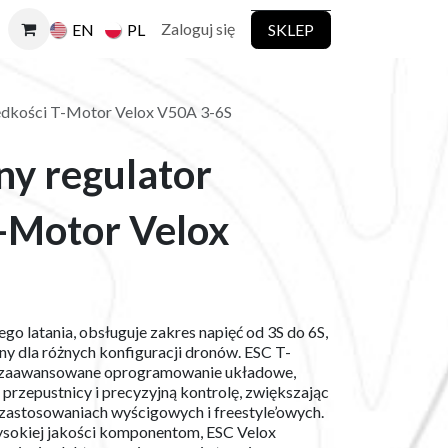
Zaloguj się
SKLEP
EN
PL
rędkości T-Motor Velox V50A 3-6S
ny regulator
T-Motor Velox
o latania, obsługuje zakres napięć od 3S do 6S,
ny dla różnych konfiguracji dronów. ESC T-
zaawansowane oprogramowanie układowe,
 przepustnicy i precyzyjną kontrolę, zwiększając
w zastosowaniach wyścigowych i freestyle’owych.
 wysokiej jakości komponentom, ESC Velox