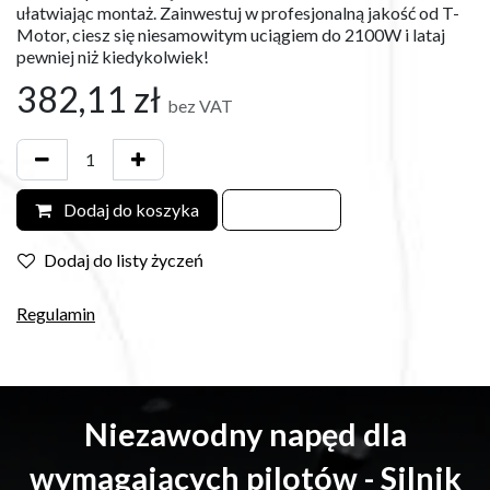
ułatwiając montaż. Zainwestuj w profesjonalną jakość od T-
Motor, ciesz się niesamowitym uciągiem do 2100W i lataj
pewniej niż kiedykolwiek!
382,11
zł
bez VAT
Dodaj do koszyka
Dodaj do listy życzeń
Regulamin
Niezawodny napęd dla
wymagających pilotów - Silnik