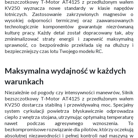
bezszczotkowy T-Motor AT4125 z przedłużonym wałem
KV250 wyznacza nowe standardy w klasie napędów
lotniczych. Zastosowanie zakrzywionych magnesów o
wysokiej odporności termicznej oraz zaawansowanych
technologicznie komponentów gwarantuje niezrównaną
kulturę pracy. Każdy detal został dopracowany tak, aby
zminimalizować straty energii i zapewnić maksymalną
sprawność, co bezpośrednio przekłada się na dłuższy i
bezpieczniejszy czas lotu Twojego modelu RC.
Maksymalna wydajność w każdych
warunkach
Niezależnie od pogody czy intensywności manewrów, Silnik
bezszczotkowy T-Motor AT4125 z przedłużonym wałem
KV250 dostarcza stabilną i przewidywalną moc. Specjalny
system cyrkulacji powietrza błyskawicznie odprowadza
ciepło z wnętrza stojana, utrzymując optymalną temperaturę
nawet podczas agresywnego wznoszenia. To
bezkompromisowe rozwiązanie dla pilotów, którzy oczekują
absolutnej niezawodności i pełnej kontroli nad maszyną w