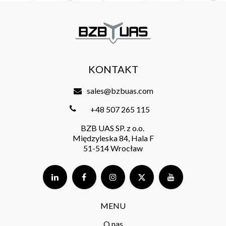
KONTAKT
sales@bzbuas.com
+48 507 265 115
BZB UAS SP. z o.o.
Międzyleska 84, Hala F
51-514 Wrocław
MENU
O nas