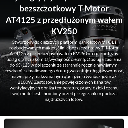
bezszczotkowy T-Motor
AT4125 z przedłużonym wałem
KV250
Stworzony do cięższych platform, samolotów VTOL i
rozbudowanych makiet, Silnik bezszczotkowy T-Motor
AT4125 z przedłużonym wałem KV250 oferuje potężny
uciąg oraz znakomitą wydajność cieplną. Obsługa zasilania
do 6S-12S w połączeniu ze starannie ręcznie nawijanymi
cewkami z emaliowanego drutu gwarantuje długą żywotność,
nawet przy maksymalnym obciążeniu wynoszącym aż
2100W. Zastosowanie powiększonych kanałów
wentylacyjnych obniża temperaturę pracy, dzięki czemu
Twój model jest chroniony przed przegrzaniem podczas
najdłuższych lotów.