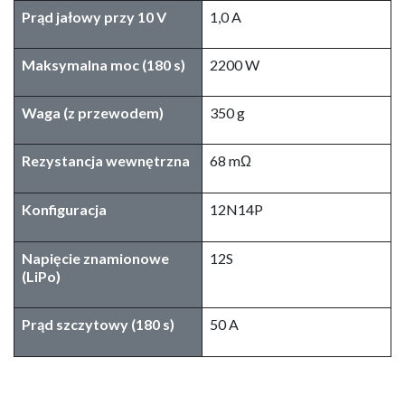
Prąd jałowy przy 10 V
1,0 A
Maksymalna moc (180 s)
2200 W
Waga (z przewodem)
350 g
Rezystancja wewnętrzna
68 mΩ
Konfiguracja
12N14P
Napięcie znamionowe
12S
(LiPo)
Prąd szczytowy (180 s)
50 A