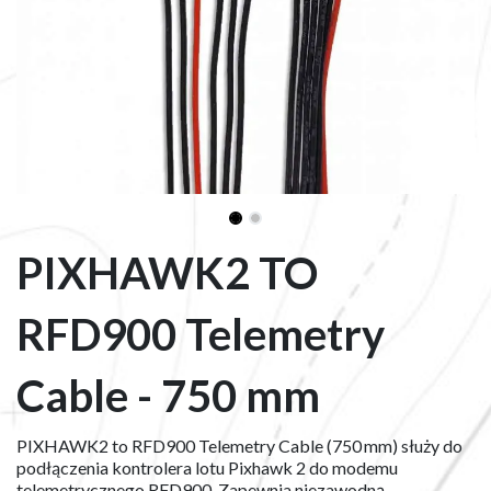
PIXHAWK2 TO
RFD900 Telemetry
Cable - 750 mm
PIXHAWK2 to RFD900 Telemetry Cable (750 mm) służy do
podłączenia kontrolera lotu Pixhawk 2 do modemu
telemetrycznego RFD900. Zapewnia niezawodną