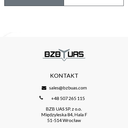
KONTAKT
sales@bzbuas.com
+48 507 265 115
BZB UAS SP. z o.o.
Międzyleska 84, Hala F
51-514 Wrocław