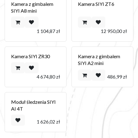
Kamera z gimbalem
Kamera SIYI ZT6
SIYI A8 mini
1 104,87
zł
12 950,00
zł
Kamera SIYI ZR30
Kamera z gimbalem
SIYI A2 mini
4 674,80
zł
486,99
zł
Moduł śledzenia SIYI
AI 4T
1 626,02
zł