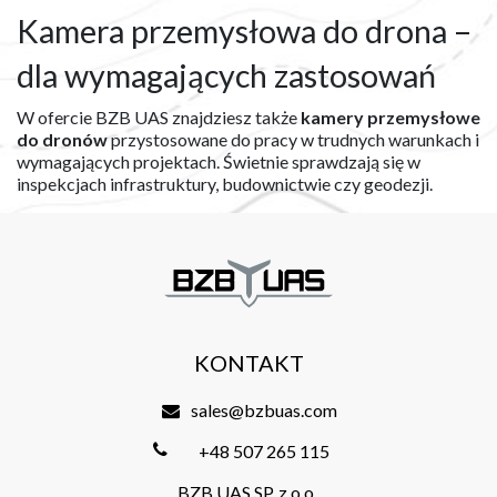
Kamera przemysłowa do drona –
dla wymagających zastosowań
W ofercie BZB UAS znajdziesz także
kamery przemysłowe
do dronów
przystosowane do pracy w trudnych warunkach i
wymagających projektach. Świetnie sprawdzają się w
inspekcjach infrastruktury, budownictwie czy geodezji.
KONTAKT
sales@bzbuas.com
+48 507 265 115
BZB UAS SP. z o.o.