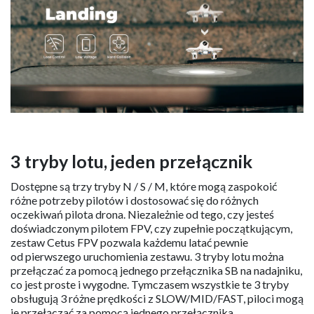
3 tryby lotu, jeden przełącznik
Dostępne są trzy tryby N / S / M, które mogą zaspokoić
różne potrzeby pilotów i dostosować się do różnych
oczekiwań pilota drona. Niezależnie od tego, czy jesteś
doświadczonym pilotem FPV, czy zupełnie początkującym,
zestaw Cetus FPV pozwala każdemu latać pewnie
od pierwszego uruchomienia zestawu. 3 tryby lotu można
przełączać za pomocą jednego przełącznika SB na nadajniku,
co jest proste i wygodne. Tymczasem wszystkie te 3 tryby
obsługują 3 różne prędkości z SLOW/MID/FAST, piloci mogą
je przełączać za pomocą jednego przełącznika