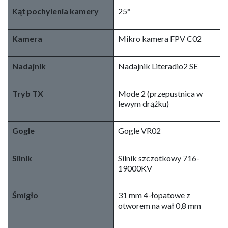
Dokładność
Pozioma ±0,2 m, pionowa
automatycznego
±0,3 m (w warunkach bez
wiszenia
wiatru)
Protokół odbiornika
Frsky D8
Kontroler lotu​
Lite 1S Pro brushed FC
VTX
25mW
Kąt pochylenia kamery
25°
Kamera
Mikro kamera FPV C02
Nadajnik
Nadajnik Literadio2 SE
Tryb TX
Mode 2 (przepustnica w
lewym drążku)