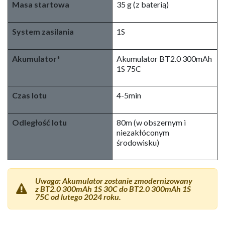
Gogle
Gogle VR02
Silnik
Silnik szczotkowy 716-
19000KV
Śmigło
31 mm 4-łopatowe z
otworem na wał 0,8 mm
Masa startowa
35 g (z baterią)
System zasilania
1S
Akumulator*
Akumulator BT2.0 300mAh
1S 75C
Czas lotu
4-5min