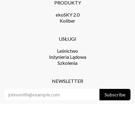
O nas
Sklep
Blog
FAQ
Regulamin
Dostawa
Zwroty i reklamacje
Polityka Prywatności
RODO
PRODUKTY
ekoSKY 2.0
Koliber
USŁUGI
Leśnictwo
Inżynieria Lądowa
Szkolenia