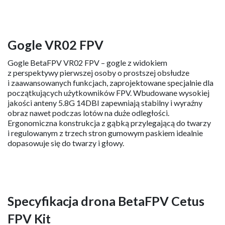
Nadajnik Literadio2 SE
Nadajnik BetaFPV LiteRadio 2 SE jest przeznaczony dla
osób rozpoczynających przygodę z wyścigami FPV i jest
wyposażony we wbudowaną baterię 1000 mAh 1S
o doskonałej wytrzymałości, która może trwać do 8 godzin,
zapewniając pilotom lepsze wrażenia z lotu. Dzięki użyciu
zaawansowanych materiałów i gumowej powłoce, nadajnik
jest bardziej ergonomiczny.
Gogle VR02 FPV
Gogle BetaFPV VR02 FPV – gogle z widokiem
z perspektywy pierwszej osoby o prostszej obsłudze
i zaawansowanych funkcjach, zaprojektowane specjalnie dla
początkujących użytkowników FPV. Wbudowane wysokiej
jakości anteny 5.8G 14DBI zapewniają stabilny i wyraźny