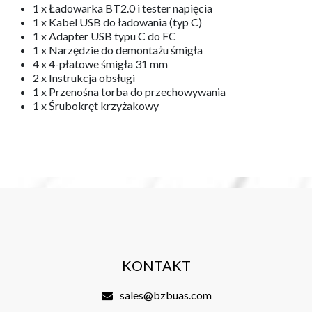
i mocniejszą jednostkę napędową dzięki czemu jest szybszy i
ma bardziej dynamiczne ruchy.
ZESTAW Cetus FPV Kit ZAWIERA
1 x Quadkopter Cetus z silnikami szczotkowymi
1 x Nadajnik LiteRadio2 SE (protokół Frsky D8)
1 x Gogle VR02 FPV
2 x Akumulator BT2.0 300mAh 1S 75C
1 x Ładowarka BT2.0 i tester napięcia
1 x Kabel USB do ładowania (typ C)
1 x Adapter USB typu C do FC
1 x Narzędzie do demontażu śmigła
4 x 4-płatowe śmigła 31 mm
2 x Instrukcja obsługi
1 x Przenośna torba do przechowywania
1 x Śrubokręt krzyżakowy