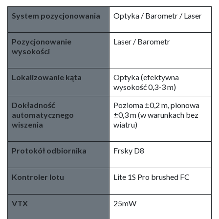
obraz nawet podczas lotów na duże odległości.
Ergonomiczna konstrukcja z gąbką przylegającą do twarzy
i regulowanym z trzech stron gumowym paskiem idealnie
dopasowuje się do twarzy i głowy.
Specyfikacja drona BetaFPV Cetus
FPV Kit
System pozycjonowania
Optyka / Barometr / Laser
Pozycjonowanie
Laser / Barometr
wysokości
Lokalizowanie kąta
Optyka (efektywna
wysokość 0,3-3 m)