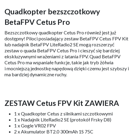
Odległość lotu
80m (w obszernym i
niezakłóconym
środowisku)
Uwaga: Akumulator zostanie zmodernizowany
z BT2.0 300mAh 1S 30C do BT2.0 300mAh 1S
75C od lutego 2024 roku.
Quadkopter bezszczotkowy
BetaFPV Cetus Pro
Bezszczotkowy quadkopter Cetus Pro również jest już
dostępny! Piloci posiadający zestaw BetaFPV Cetus FPV Kit
lub nadajnik BetaFPV LiteRadio2 SE mogą rozszerzyć
zestaw o quada BetaFPV Cetus Pro i cieszyć się bardziej
ekskluzywnymi wrażeniami z latania FPV. Quad BetaFPV
Cetus Pro ma wspaniałe funkcje, takie jak tryb żółwia