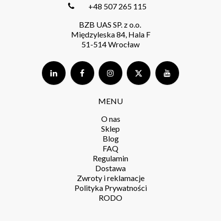
KONTAKT
sales@bzbuas.com
+48 507 265 115
BZB UAS SP. z o.o.
Międzyleska 84, Hala F
51-514 Wrocław
MENU