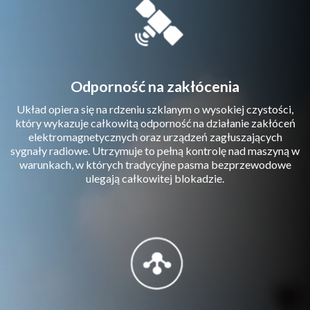
Odporność na zakłócenia
Układ opiera się na rdzeniu szklanym o wysokiej czystości,
który wykazuje całkowitą odporność na działanie zakłóceń
elektromagnetycznych oraz urządzeń zagłuszających
sygnały radiowe. Utrzymuje to pełną kontrolę nad maszyną w
warunkach, w których tradycyjne pasma bezprzewodowe
ulegają całkowitej blokadzie.