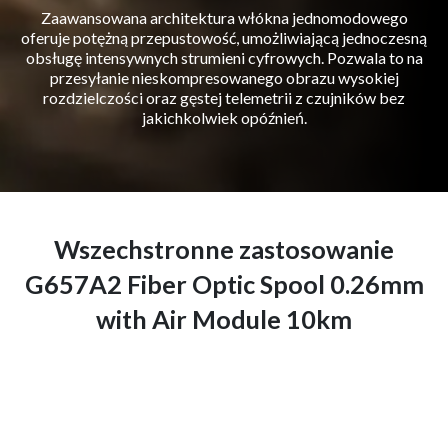
Zaawansowana architektura włókna jednomodowego
oferuje potężną przepustowość, umożliwiającą jednoczesną
obsługę intensywnych strumieni cyfrowych. Pozwala to na
przesyłanie nieskompresowanego obrazu wysokiej
rozdzielczości oraz gęstej telemetrii z czujników bez
jakichkolwiek opóźnień.
Wszechstronne zastosowanie
G657A2 Fiber Optic Spool 0.26mm
with Air Module 10km