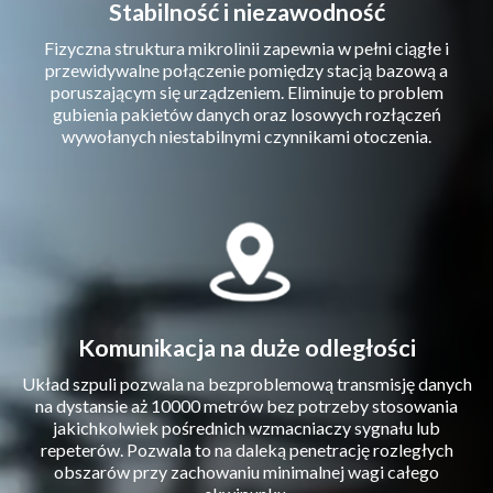
Stabilność i niezawodność
Fizyczna struktura mikrolinii zapewnia w pełni ciągłe i
przewidywalne połączenie pomiędzy stacją bazową a
poruszającym się urządzeniem. Eliminuje to problem
gubienia pakietów danych oraz losowych rozłączeń
wywołanych niestabilnymi czynnikami otoczenia.​
Komunikacja na duże odległości
Układ szpuli pozwala na bezproblemową transmisję danych
na dystansie aż 10000 metrów bez potrzeby stosowania
jakichkolwiek pośrednich wzmacniaczy sygnału lub
repeterów. Pozwala to na daleką penetrację rozległych
obszarów przy zachowaniu minimalnej wagi całego