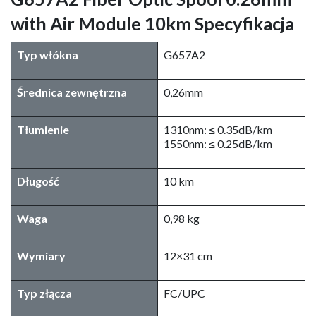
with Air Module 10km Specyfikacja
Typ włókna
G657A2
Średnica zewnętrzna
0,26mm
Tłumienie
1310nm: ≤ 0.35dB/km
1550nm: ≤ 0.25dB/km
Długość
10 km
Waga
0,98 kg
Wymiary
12×31 cm
Typ złącza
FC/UPC