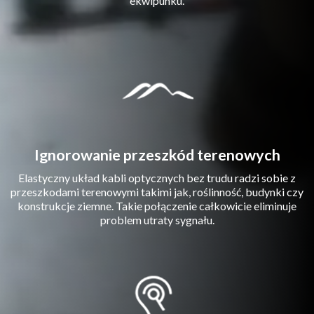
ekwipunku.
Ignorowanie przeszkód terenowych
Elastyczny układ kabli optycznych bez trudu radzi sobie z
przeszkodami terenowymi takimi jak, roślinność, budynki czy
konstrukcje ziemne. Takie połączenie całkowicie eliminuje
problem utraty sygnału.