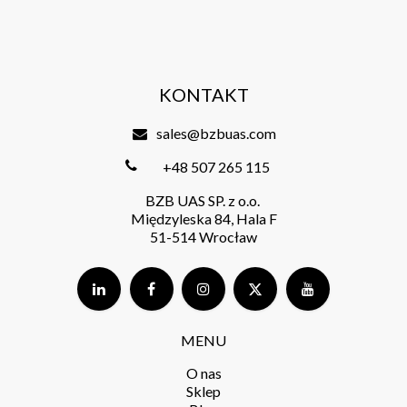
KONTAKT
sales@bzbuas.com
+48 507 265 115
BZB UAS SP. z o.o.
Międzyleska 84, Hala F
51-514 Wrocław
MENU
O nas
Sklep