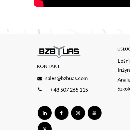
USŁUG
Leśn
KONTAKT
Inżyn
sales@bzbuas.com
Anali
Szkol
+48 507 265 115