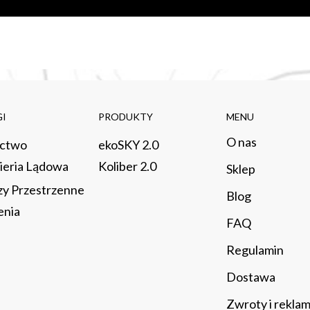
I
PRODUKTY
MENU
O nas
ictwo
ekoSKY 2.0
ieria Lądowa
Koliber 2.0
Sklep
zy Przestrzenne
​Blog
enia
FAQ
Regulamin
Dostawa
Zwroty i rekla