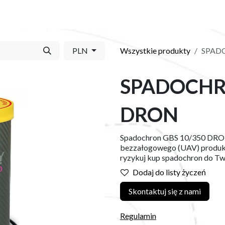
Y
SKLEP
O NAS
BLOG
KONTAKT
PLN
Wszystkie produkty
SPAD
SPADOCHR
DRON
Spadochron GBS 10/350 DRON 
bezzałogowego (UAV) produkcj
ryzykuj kup spadochron do Two
Dodaj do listy życzeń
Skontaktuj się z nami
Regulamin