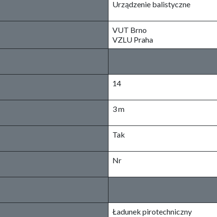
Urządzenie balistyczne
VUT Brno
VZLU Praha
14
3 m
Tak
Nr
Ładunek pirotechniczny