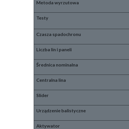
Metoda wyrzutowa
Testy
Czasza spadochronu
Liczba lin i paneli
Średnica nominalna
Centralna lina
Slider
Urządzenie balistyczne
Aktywator