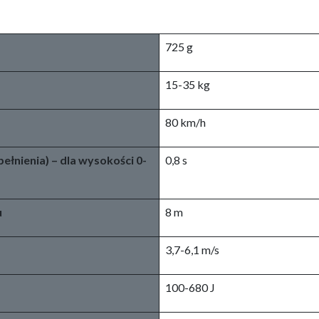
725 g
15-35 kg
80 km/h
ełnienia) – dla wysokości 0-
0,8 s
u
8 m
3,7-6,1 m/s
100-680 J