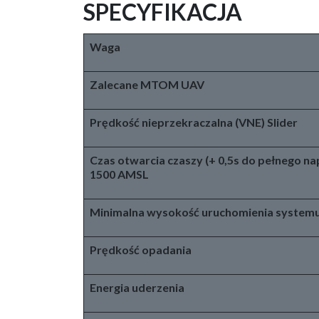
SPECYFIKACJA
Waga
Zalecane MTOM UAV
Prędkość nieprzekraczalna (VNE) Slider
Czas otwarcia czaszy (+ 0,5s do pełnego nap
1500 AMSL
Minimalna wysokość uruchomienia system
Prędkość opadania
Energia uderzenia