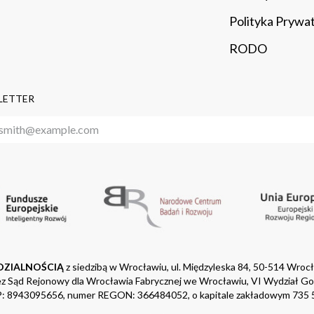
Polityka Prywa
RODO
LETTER
DZIALNOŚCIĄ
z siedzibą w Wrocławiu, ul. Międzyleska 84, 50-514 Wroc
z Sąd Rejonowy dla Wrocławia Fabrycznej we Wrocławiu, VI Wydział G
: 8943095656, numer REGON: 366484052, o kapitale zakładowym 735 5