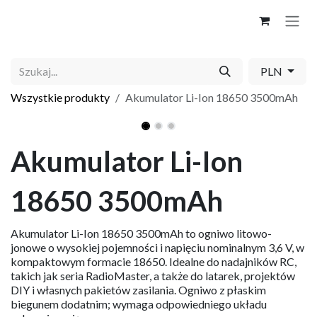
Skip to Content
PLN
Wszystkie produkty
Akumulator Li-Ion 18650 3500mAh
Akumulator Li-Ion
18650 3500mAh
Akumulator Li-Ion 18650 3500mAh to ogniwo litowo-
jonowe o wysokiej pojemności i napięciu nominalnym 3,6 V, w
kompaktowym formacie 18650. Idealne do nadajników RC,
takich jak seria RadioMaster, a także do latarek, projektów
DIY i własnych pakietów zasilania. Ogniwo z płaskim
biegunem dodatnim; wymaga odpowiedniego układu