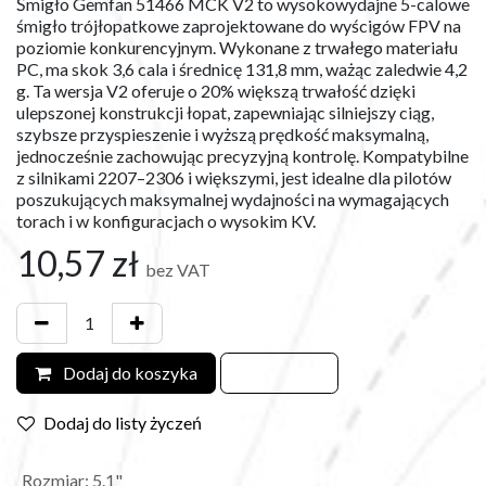
Śmigło Gemfan 51466 MCK V2 to wysokowydajne 5-calowe
śmigło trójłopatkowe zaprojektowane do wyścigów FPV na
poziomie konkurencyjnym. Wykonane z trwałego materiału
PC, ma skok 3,6 cala i średnicę 131,8 mm, ważąc zaledwie 4,2
g. Ta wersja V2 oferuje o 20% większą trwałość dzięki
ulepszonej konstrukcji łopat, zapewniając silniejszy ciąg,
szybsze przyspieszenie i wyższą prędkość maksymalną,
jednocześnie zachowując precyzyjną kontrolę. Kompatybilne
z silnikami 2207–2306 i większymi, jest idealne dla pilotów
poszukujących maksymalnej wydajności na wymagających
torach i w konfiguracjach o wysokim KV.
10,57
zł
bez VAT
Dodaj do koszyka
Dodaj do listy życzeń
Rozmiar
:
5.1"