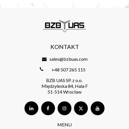
KONTAKT
sales@bzbuas.com
+48 507 265 115
BZB UAS SP. z o.o.
Międzyleska 84, Hala F
51-514 Wrocław
MENU