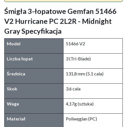
Śmigła 3-łopatowe Gemfan 51466
V2 Hurricane PC 2L2R - Midnight
Gray Specyfikacja
Model
51466 V2
Liczba łopat
3 (Tri-Blade)
Średnica
131,8 mm (5.1 cala)
Skok
3.6 cala
Waga
4,17g (sztuka)
Materiał
Poliwęglan (PC)