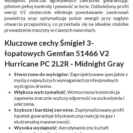
wydajność podczas agresywnych zakrętów, gwarantując
pilotom pełną kontrolę i pewność w locie. Odświeżony profil
wersji V2 skutecznie eliminuje powstawanie zawirowań
powietrza oraz optymalizuje pobór energii przy nagłym
otwarciu przepustnicy, co przekłada się na idealnie stabilne
prowadzenie maszyny w ciasnych nawrotach.
Kluczowe cechy Śmigieł 3-
łopatowych Gemfan 51466 V2
Hurricane PC 2L2R - Midnight Gray
Stworzone do wyścigów:
Zaprojektowane specjalnie z
myślą o najwyższych wymaganiach profesjonalnych
wyścigów dronów.
Większa wytrzymałość:
Wzmocniona konstrukcja
zapewnia znacznie wyższą odporność na uszkodzenia i
uderzenia.
Szybsze i bardziej zwrotne:
Zoptymalizowany profil
łopatek gwarantuje błyskawiczną reakcję na gaz i
ekstremalną manewrowość.
Wysoka wydajność:
Aerodynamiczny kształt