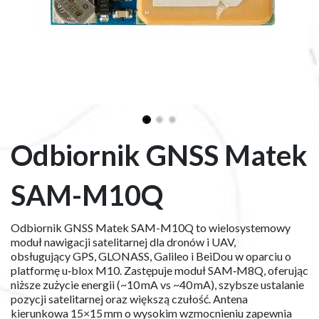
Odbiornik GNSS Matek
SAM-M10Q
Odbiornik GNSS Matek SAM-M10Q to wielosystemowy
moduł nawigacji satelitarnej dla dronów i UAV,
obsługujący GPS, GLONASS, Galileo i BeiDou w oparciu o
platformę u‑blox M10. Zastępuje moduł SAM‑M8Q, oferując
niższe zużycie energii (~10 mA vs ~40 mA), szybsze ustalanie
pozycji satelitarnej oraz większą czułość. Antena
kierunkowa 15×15 mm o wysokim wzmocnieniu zapewnia