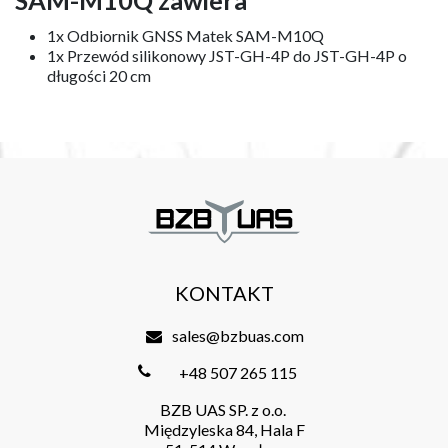
1x Odbiornik GNSS Matek SAM-M10Q
1x Przewód silikonowy JST-GH-4P do JST-GH-4P o
długości 20 cm
KONTAKT
sales@bzbuas.com
+48 507 265 115
BZB UAS SP. z o.o.
Międzyleska 84, Hala F