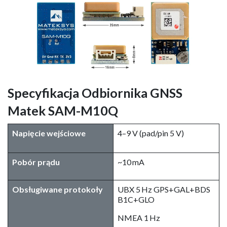
Specyfikacja Odbiornika GNSS
Matek SAM-M10Q
Napięcie wejściowe
4–9 V (pad/pin 5 V)
Pobór prądu
~10 mA
Obsługiwane protokoły
UBX 5 Hz GPS+GAL+BDS
B1C+GLO
NMEA 1 Hz