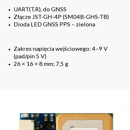
UART(T,R), do GNSS
Złącze JST-GH-4P (SM04B-GHS-TB)
Dioda LED GNSS PPS – zielona
Zakres napięcia wejściowego: 4–9 V
(pad/pin 5 V)
26 × 16 × 8 mm; 7,5 g