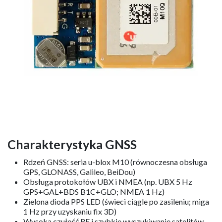
Charakterystyka GNSS
Rdzeń GNSS: seria u-blox M10 (równoczesna obsługa
GPS, GLONASS, Galileo, BeiDou)
Obsługa protokołów UBX i NMEA (np. UBX 5 Hz
GPS+GAL+BDS B1C+GLO; NMEA 1 Hz) ​
Zielona dioda PPS LED (świeci ciągle po zasileniu; miga
1 Hz przy uzyskaniu fix 3D)
Wysoka czułość RF i szybkie wyszukiwanie satelitów