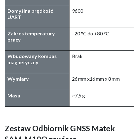
Domyślna prędkość
9600
UART
Zakres temperatury
–20 °C do +80 °C
pracy
Wbudowany kompas
Brak
magnetyczny
Wymiary
26 mm x16 mm x 8 mm
Masa
~7,5 g
Zestaw Odbiornik GNSS Matek
SAM-M10Q zawiera