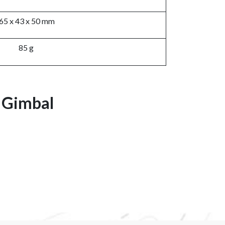
65 x 43 x 50 mm
85 g
V Gimbal