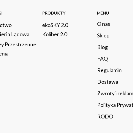
I
PRODUKTY
MENU
O nas
ictwo
ekoSKY 2.0
ieria Lądowa
Koliber 2.0
Sklep
zy Przestrzenne
​Blog
enia
FAQ
Regulamin
Dostawa
Zwroty i rekla
Polityka Prywa
RODO