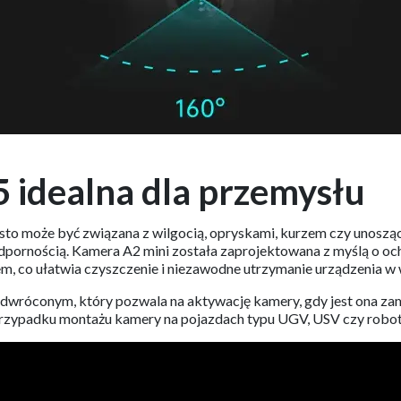
5 idealna dla przemysłu
ęsto może być związana z wilgocią, opryskami, kurzem czy unosz
ornością. Kamera A2 mini została zaprojektowana z myślą o och
em, co ułatwia czyszczenie i niezawodne utrzymanie urządzenia w
odwróconym, który pozwala na aktywację kamery, gdy jest ona z
przypadku montażu kamery na pojazdach typu UGV, USV czy robo