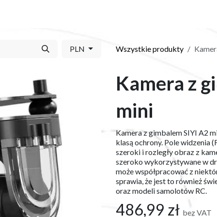
Y
SKLEP
O NAS
BLOG
KONTAKT
PLN
Wszystkie produkty
Kamera
Kamera z g
mini
Kamera z gimbalem SIYI A2 mi
klasą ochrony. Pole widzenia 
szeroki i rozległy obraz z ka
szeroko wykorzystywane w dro
może współpracować z niektór
sprawia, że jest to również św
oraz modeli samolotów RC.
486,99
zł
bez VAT