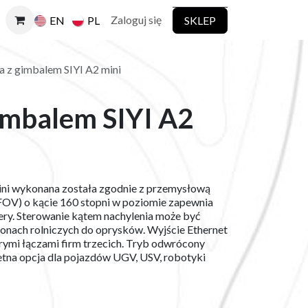
Zaloguj się
SKLEP
EN
PL
 z gimbalem SIYI A2 mini
imbalem SIYI A2
ni wykonana została zgodnie z przemysłową
(FOV) o kącie 160 stopni w poziomie zapewnia
mery. Sterowanie kątem nachylenia może być
nach rolniczych do oprysków. Wyjście Ethernet
ymi łączami firm trzecich. Tryb odwrócony
ietna opcja dla pojazdów UGV, USV, robotyki