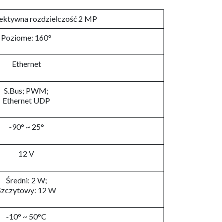
efektywna rozdzielczość 2 MP
Poziome: 160°
Ethernet
S.Bus; PWM;
Ethernet UDP
-90° ~ 25°
12 V
Średni: 2 W;
Szczytowy: 12 W
-10° ~ 50°C