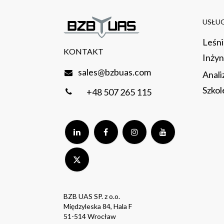
USŁUG
Leśn
KONTAKT
Inżyn
sales@bzbuas.com
Anali
Szkol
+48 507 265 115
BZB UAS SP. z o.o.
Międzyleska 84, Hala F
51-514 Wrocław