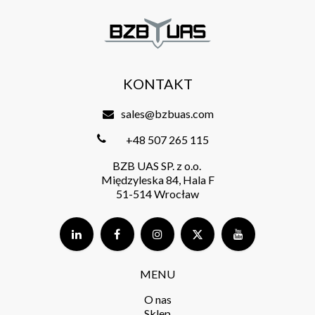
KONTAKT
sales@bzbuas.com
+48 507 265 115
BZB UAS SP. z o.o.
Międzyleska 84, Hala F
51-514 Wrocław
MENU
O nas
Sklep