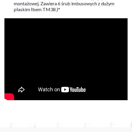
montażowej. Zawiera 6 śrub imbusowych z dużym
płaskim łbem TM38.)*