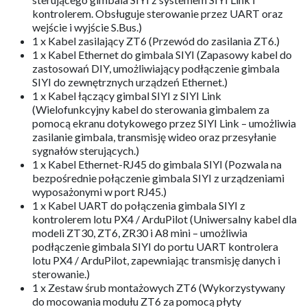
kontrolerem. Obsługuje sterowanie przez UART oraz
wejście i wyjście S.Bus.)
1 x Kabel zasilający ZT6 (Przewód do zasilania ZT6.)
1 x Kabel Ethernet do gimbala SIYI (Zapasowy kabel do
zastosowań DIY, umożliwiający podłączenie gimbala
SIYI do zewnętrznych urządzeń Ethernet.)
1 x Kabel łączący gimbal SIYI z SIYI Link
(Wielofunkcyjny kabel do sterowania gimbalem za
pomocą ekranu dotykowego przez SIYI Link – umożliwia
zasilanie gimbala, transmisję wideo oraz przesyłanie
sygnałów sterujących.)
1 x Kabel Ethernet-RJ45 do gimbala SIYI (Pozwala na
bezpośrednie połączenie gimbala SIYI z urządzeniami
wyposażonymi w port RJ45.)
1 x Kabel UART do połączenia gimbala SIYI z
kontrolerem lotu PX4 / ArduPilot (Uniwersalny kabel dla
modeli ZT30, ZT6, ZR30 i A8 mini – umożliwia
podłączenie gimbala SIYI do portu UART kontrolera
lotu PX4 / ArduPilot, zapewniając transmisję danych i
sterowanie.)
1 x Zestaw śrub montażowych ZT6 (Wykorzystywany
do mocowania modułu ZT6 za pomocą płyty