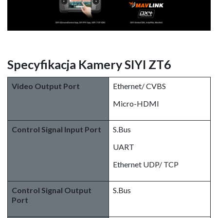
Specyfikacja Kamery SIYI ZT6
Video Output Port
Ethernet/ CVBS
Micro-HDMI
Control Signal Input Port
S.Bus
UART
Ethernet UDP/ TCP
Control Signal Output
S.Bus
Port