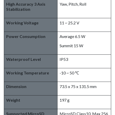
High Accuracy 3 Axis
Yaw, Pitch, Roll
Stabilization
Working Voltage
11 ~ 25.2 V
Power Consumption
Average 6.5 W
Summit 15 W
Waterproof Level
IP53
Working Temperature
-10 ~ 50 ℃
Dimension
73.5 x 75 x 131.5 mm
Weight
197 g
Supported MicroSD
MicroSD Class10, Max 256