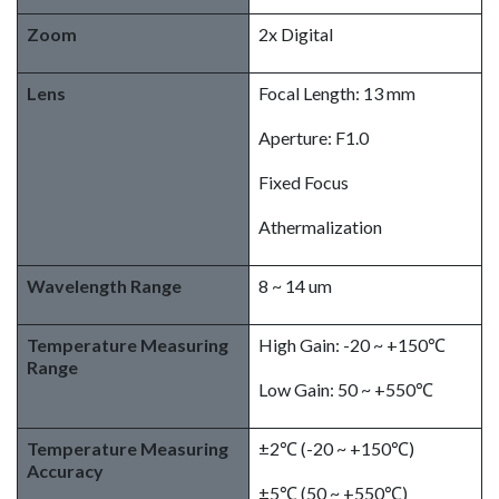
Zoom
2x Digital
Lens
Focal Length: 13 mm
Aperture: F1.0
Fixed Focus
Athermalization
Wavelength Range
8 ~ 14 um
Temperature Measuring
High Gain: -20 ~ +150℃
Range
Low Gain: 50 ~ +550℃
Temperature Measuring
±2℃ (-20 ~ +150℃)
Accuracy
±5℃ (50 ~ +550℃)