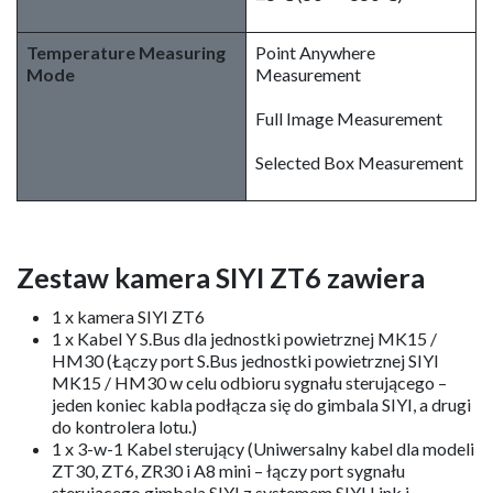
Temperature Measuring
Point Anywhere
Mode
Measurement
Full Image Measurement
Selected Box Measurement
Zestaw kamera SIYI ZT6 zawiera
1 x kamera SIYI ZT6
1 x Kabel Y S.Bus dla jednostki powietrznej MK15 /
HM30 (Łączy port S.Bus jednostki powietrznej SIYI
MK15 / HM30 w celu odbioru sygnału sterującego –
jeden koniec kabla podłącza się do gimbala SIYI, a drugi
do kontrolera lotu.)
1 x 3-w-1 Kabel sterujący (Uniwersalny kabel dla modeli
ZT30, ZT6, ZR30 i A8 mini – łączy port sygnału
sterującego gimbala SIYI z systemem SIYI Link i