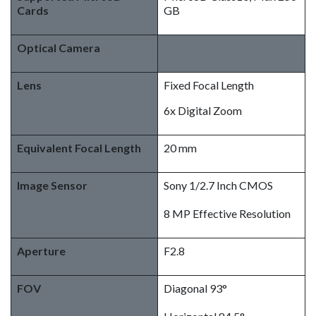
Cards
GB
Optical Camera
Lens
Fixed Focal Length
6x Digital Zoom
Equivalent Focal Length
20 mm
Image Sensor
Sony 1/2.7 Inch CMOS
8 MP Effective Resolution
Aperture
F2.8
FOV
Diagonal 93°