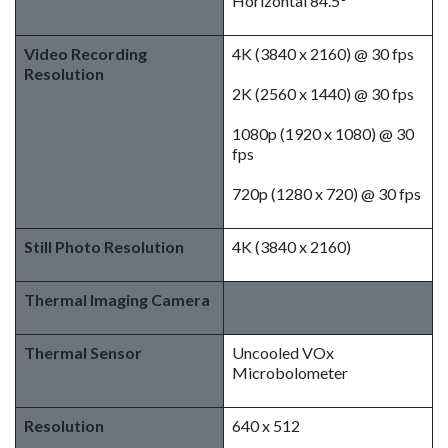
Horizontal 84.5°
Video Recording
4K (3840 x 2160) @ 30 fps
Resolution
2K (2560 x 1440) @ 30 fps
1080p (1920 x 1080) @ 30
fps
720p (1280 x 720) @ 30 fps
Still Photo Resolution
4K (3840 x 2160)
Thermal Imaging Camera
Thermal Sensor
Uncooled VOx
Microbolometer
Resolution
640 x 512