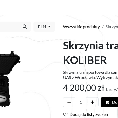
Y
SKLEP
O NAS
BLOG
KONTAKT
PLN
Wszystkie produkty
Skrzyn
Skrzynia t
KOLIBER
Skrzynia transportowa dla sa
UAS z Wrocławia. Wytrzymała,
4 200,00
zł
bez V
Dod
Dodaj do listy życzeń