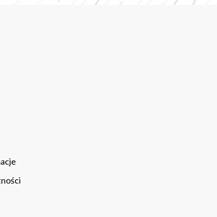
macje
tności