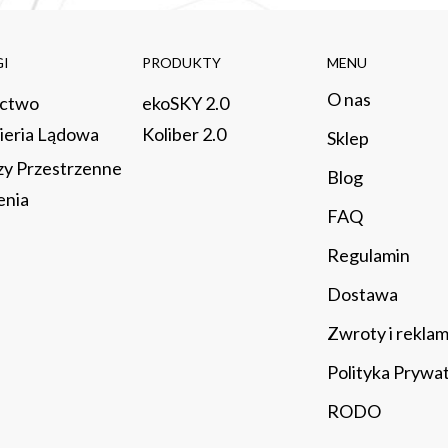
I
PRODUKTY
MENU
O nas
ictwo
ekoSKY 2.0
ieria Lądowa
Koliber 2.0
Sklep
zy Przestrzenne
​Blog
enia
FAQ
Regulamin
Dostawa
Zwroty i rekla
Polityka Prywa
RODO