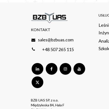
USŁUG
Leśn
KONTAKT
Inżyn
sales@bzbuas.com
Anali
Szkol
+48 507 265 115
BZB UAS SP. z o.o.
Międzyleska 84, Hala F