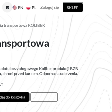
Zaloguj się
SKLEP
EN
PL
ia transportowa KOLIBER
ransportowa
molotu bezzałogowego Koliber produkcji BZB
 chroni przed kurzem. Odporna na uderzenia.
AT
aj do koszyka