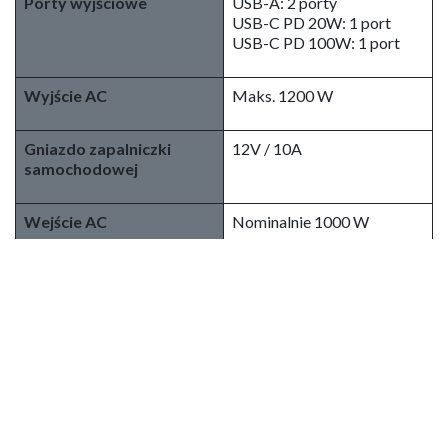
Porty wyjściowe
USB-A: 2 porty
USB-C PD 20W: 1 port
USB-C PD 100W: 1 port
Wyjście AC
Maks. 1200 W
Gniazdo zapalniczki
12V / 10A
samochodowej
Wejście AC
Nominalnie 1000 W
Wejście solarne XT60
Do 200 W (11,5 V – 50 V)
Metody ładowania
Gniazdo sieciowe (AC)
Panel słoneczny (obsługa
MPPT)
Ładowarka samochodowa
Czas ładowania
Około 1,2 godziny przy