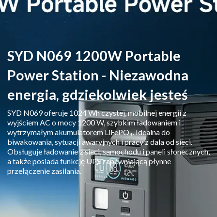
SYD N069 1200W Portable
Power Station - Niezawodna
energia, gdziekolwiek jesteś
SYD N069 oferuje 1024 Wh czystej, mobilnej energii z
wyjściem AC o mocy 1200 W, szybkim ładowaniem i
wytrzymałym akumulatorem LiFePO₄. Idealna do
biwakowania, sytuacji awaryjnych i pracy z dala od sieci.
Obsługuje ładowanie z sieci, samochodu i paneli słonecznych,
a także posiada funkcję UPS zapewniającą płynne
przełączenie zasilania.