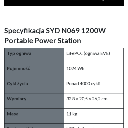
Specyfikacja SYD N069 1200W
Portable Power Station
Typ ogniwa
LiFePO₄ (ogniwa EVE)
Pojemność
1024 Wh
Cykl życia
Ponad 4000 cykli
Wymiary
32,8 × 20,5 × 26,2 cm
Masa
11 kg