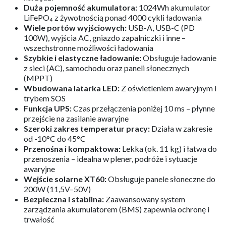
Duża pojemność akumulatora:
1024Wh akumulator
LiFePO₄ z żywotnością ponad 4000 cykli ładowania
Wiele portów wyjściowych:
USB-A, USB-C (PD
100W), wyjścia AC, gniazdo zapalniczki i inne –
wszechstronne możliwości ładowania
Szybkie i elastyczne ładowanie:
Obsługuje ładowanie
z sieci (AC), samochodu oraz paneli słonecznych
(MPPT)
Wbudowana latarka LED:
Z oświetleniem awaryjnym i
trybem SOS
Funkcja UPS:
Czas przełączenia poniżej 10 ms – płynne
przejście na zasilanie awaryjne
Szeroki zakres temperatur pracy:
Działa w zakresie
od -10°C do 45°C
Przenośna i kompaktowa:
Lekka (ok. 11 kg) i łatwa do
przenoszenia – idealna w plener, podróże i sytuacje
awaryjne
Wejście solarne XT60:
Obsługuje panele słoneczne do
200W (11,5V–50V)
Bezpieczna i stabilna:
Zaawansowany system
zarządzania akumulatorem (BMS) zapewnia ochronę i
trwałość