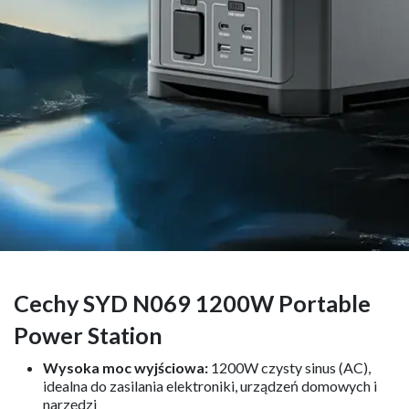
Cechy SYD N069 1200W Portable
Power Station
Wysoka moc wyjściowa:
1200W czysty sinus (AC),
idealna do zasilania elektroniki, urządzeń domowych i
narzędzi