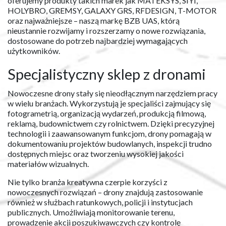
oferujemy produkty takich marek jak MATEKSYS, SIYI,
HOLYBRO, GREMSY, GALAXY GRS, RFDESIGN, T-MOTOR
oraz najważniejsze – naszą markę BZB UAS, którą
nieustannie rozwijamy i rozszerzamy o nowe rozwiązania,
dostosowane do potrzeb najbardziej wymagających
użytkowników.
Specjalistyczny sklep z dronami
Nowoczesne drony stały się nieodłącznym narzędziem pracy
w wielu branżach. Wykorzystują je specjaliści zajmujący się
fotogrametrią, organizacją wydarzeń, produkcją filmową,
reklamą, budownictwem czy rolnictwem. Dzięki precyzyjnej
technologii i zaawansowanym funkcjom, drony pomagają w
dokumentowaniu projektów budowlanych, inspekcji trudno
dostępnych miejsc oraz tworzeniu wysokiej jakości
materiałów wizualnych.
Nie tylko branża kreatywna czerpie korzyści z
nowoczesnych rozwiązań – drony znajdują zastosowanie
również w służbach ratunkowych, policji i instytucjach
publicznych. Umożliwiają monitorowanie terenu,
prowadzenie akcji poszukiwawczych czy kontrolę