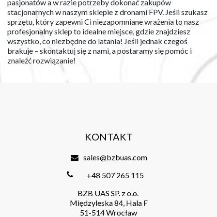
pasjonatów a w razie potrzeby dokonać zakupów
stacjonarnych w naszym sklepie z dronami FPV. Jeśli szukasz
sprzętu, który zapewni Ci niezapomniane wrażenia to nasz
profesjonalny sklep to idealne miejsce, gdzie znajdziesz
wszystko, co niezbędne do latania! Jeśli jednak czegoś
brakuje – skontaktuj się z nami, a postaramy się pomóc i
znaleźć rozwiązanie!
KONTAKT
sales@bzbuas.com
+48 507 265 115
BZB UAS SP. z o.o.
Międzyleska 84, Hala F
51-514 Wrocław