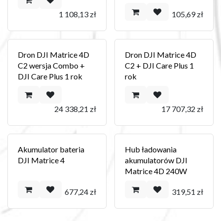
1 108,13
zł
105,69
zł
Dron DJI Matrice 4D
Dron DJI Matrice 4D
C2 wersja Combo +
C2 + DJI Care Plus 1
DJI Care Plus 1 rok
rok
24 338,21
zł
17 707,32
zł
Akumulator bateria
Hub ładowania
DJI Matrice 4
akumulatorów DJI
Matrice 4D 240W
677,24
zł
319,51
zł