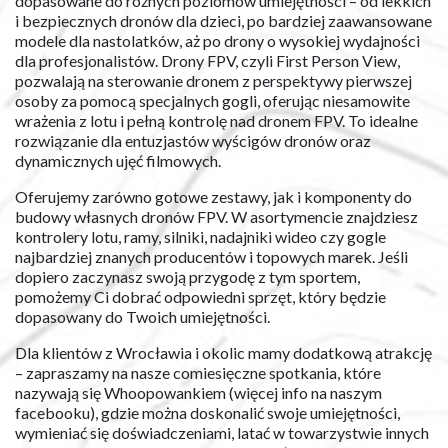
dopasowane do różnych poziomów umiejętności – od lekkich
i bezpiecznych dronów dla dzieci, po bardziej zaawansowane
modele dla nastolatków, aż po drony o wysokiej wydajności
dla profesjonalistów. Drony FPV, czyli First Person View,
pozwalają na sterowanie dronem z perspektywy pierwszej
osoby za pomocą specjalnych gogli, oferując niesamowite
wrażenia z lotu i pełną kontrolę nad dronem FPV. To idealne
rozwiązanie dla entuzjastów wyścigów dronów oraz
dynamicznych ujęć filmowych.
Oferujemy zarówno gotowe zestawy, jak i komponenty do
budowy własnych dronów FPV. W asortymencie znajdziesz
kontrolery lotu, ramy, silniki, nadajniki wideo czy gogle
najbardziej znanych producentów i topowych marek. Jeśli
dopiero zaczynasz swoją przygodę z tym sportem,
pomożemy Ci dobrać odpowiedni sprzęt, który będzie
dopasowany do Twoich umiejętności.
Dla klientów z Wrocławia i okolic mamy dodatkową atrakcję
– zapraszamy na nasze comiesięczne spotkania, które
nazywają się Whoopowankiem (więcej info na naszym
facebooku), gdzie można doskonalić swoje umiejętności,
wymieniać się doświadczeniami, latać w towarzystwie innych