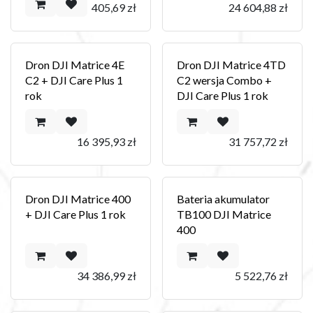
405,69
zł
24 604,88
zł
Dron DJI Matrice 4E
Dron DJI Matrice 4TD
C2 + DJI Care Plus 1
C2 wersja Combo +
rok
DJI Care Plus 1 rok
16 395,93
zł
31 757,72
zł
Dron DJI Matrice 400
Bateria akumulator
+ DJI Care Plus 1 rok
TB100 DJI Matrice
400
34 386,99
zł
5 522,76
zł