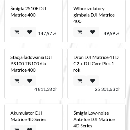
Śmigła 2510F DJI
Wiborizolatory
Matrice 400
gimbala DJI Matrice
400
147,97
zł
49,59
zł
Stacja ładowania DJI
Dron DJI Matrice 4TD
BS100 TB100 dla
C2 + DJI Care Plus 1
Matrice 400
rok
4 811,38
zł
25 301,63
zł
Akumulator DJI
Śmigła Low-noise
Matrice 4D Series
Anti-Ice DJI Matrice
4D Series