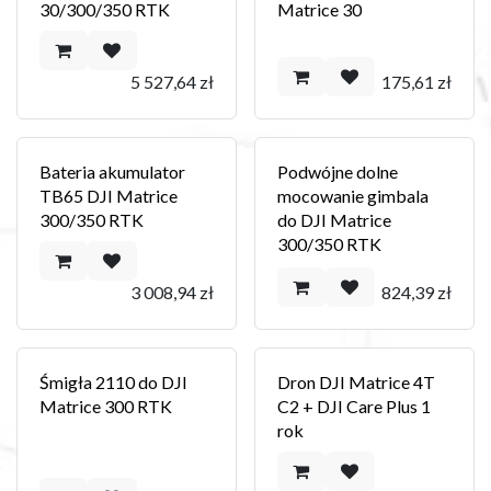
30/300/350 RTK
Matrice 30
5 527,64
zł
175,61
zł
Bateria akumulator
Podwójne dolne
TB65 DJI Matrice
mocowanie gimbala
300/350 RTK
do DJI Matrice
300/350 RTK
3 008,94
zł
824,39
zł
Śmigła 2110 do DJI
Dron DJI Matrice 4T
Matrice 300 RTK
C2 + DJI Care Plus 1
rok