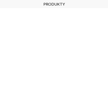
PRODUKTY
ekoSKY 2.0
Koliber
USŁUGI
Leśnictwo
Inżynieria Lądowa
Szkolenia
NEWSLETTER
Subscribe