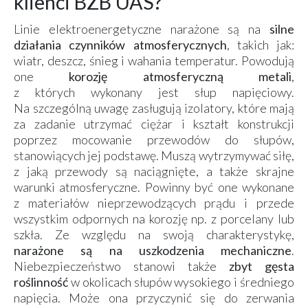
klienci BZB UAS?
Linie elektroenergetyczne narażone są na
silne
działania czynników atmosferycznych
, takich jak:
wiatr, deszcz, śnieg i wahania temperatur. Powodują
one
korozję atmosferyczną metali
,
z których wykonany jest słup napięciowy.
Na szczególną uwagę zasługują izolatory, które mają
za zadanie utrzymać ciężar i kształt konstrukcji
poprzez mocowanie przewodów do słupów,
stanowiących jej podstawę. Muszą wytrzymywać siłę,
z jaką przewody są naciągnięte, a także skrajne
warunki atmosferyczne. Powinny być one wykonane
z materiałów nieprzewodzących prądu i przede
wszystkim odpornych na korozję np. z porcelany lub
szkła. Ze względu na swoją charakterystykę,
narażone są na uszkodzenia mechaniczne
.
Niebezpieczeństwo stanowi także
zbyt gęsta
roślinność
w okolicach słupów wysokiego i średniego
napięcia. Może ona przyczynić się do zerwania