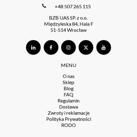
+48 507 265 115
BZB UAS SP. z o.o.
Międzyleska 84, Hala F
51-514 Wrocław
MENU
O nas
Sklep
Blog
FAQ
Regulamin
Dostawa
Zwroty i reklamacje
Polityka Prywatności
RODO