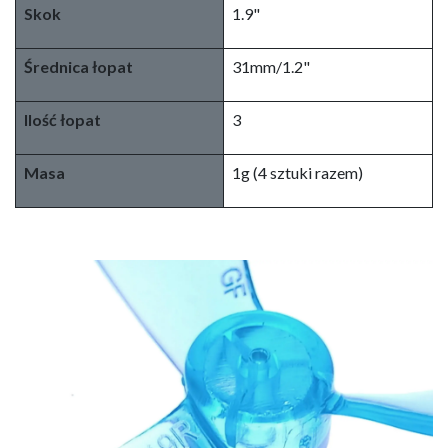
Skok
1.9"
Średnica łopat
31mm/1.2"
Ilość łopat
3
Masa
1g (4 sztuki razem)