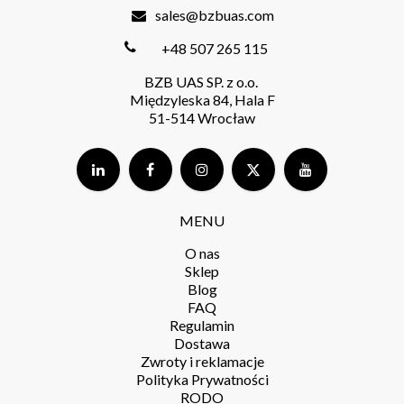
sales@bzbuas.com
+48 507 265 115
BZB UAS SP. z o.o.
Międzyleska 84, Hala F
51-514 Wrocław
MENU
O nas
Sklep
Blog
FAQ
Regulamin
Dostawa
Zwroty i reklamacje
Polityka Prywatności
RODO