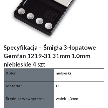
Specyfikacja -
Śmigła 3-łopatowe
Gemfan 1219-31 31mm 1.0mm
niebieskie 4 szt.
Kolor
niebieski
Materiał
PC
Średnica wewnętrzna
wałek 1,0mm