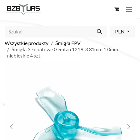
Skip to Content
PLN
Wszystkie produkty
Śmigła FPV
Śmigła 3-łopatowe Gemfan 1219-3 31mm 1.0mm
niebieskie 4 szt.