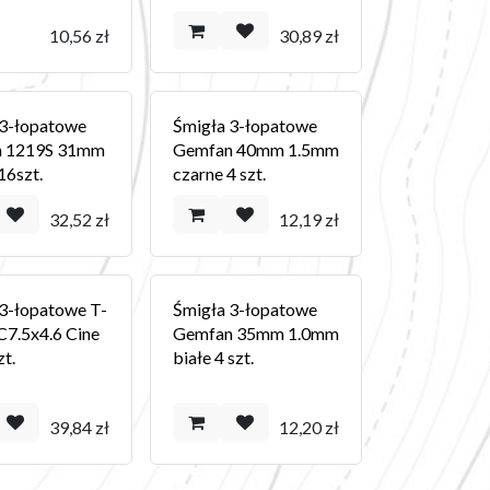
10,56
zł
30,89
zł
 3-łopatowe
Śmigła 3-łopatowe
n 1219S 31mm
Gemfan 40mm 1.5mm
16szt.
czarne 4 szt.
32,52
zł
12,19
zł
 3-łopatowe T-
Śmigła 3-łopatowe
C7.5x4.6 Cine
Gemfan 35mm 1.0mm
zt.
białe 4 szt.
39,84
zł
12,20
zł