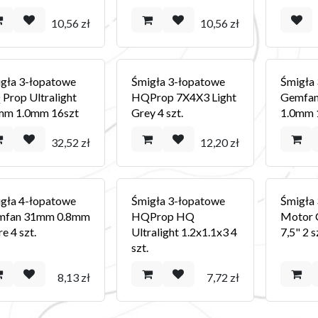
10,56
zł
10,56
zł
gła 3-łopatowe
Śmigła 3-łopatowe
Śmigła
Prop Ultralight
HQProp 7X4X3 Light
Gemfa
mm 1.0mm 16szt
Grey 4 szt.
1.0mm 
32,52
zł
12,20
zł
gła 4-łopatowe
Śmigła 3-łopatowe
Śmigła
mfan 31mm 0.8mm
HQProp HQ
Motor 
re 4 szt.
Ultralight 1.2x1.1x3 4
7,5" 2 s
szt.
8,13
zł
7,72
zł