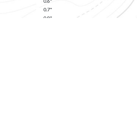
0.6"
0.7"
0.8"
0.9"
1"
1.1"
1.4"
1.5"
1.9"
2"
2.95"
3.1"
3.3"
3.5"
3.6"
3.7"
USŁUG