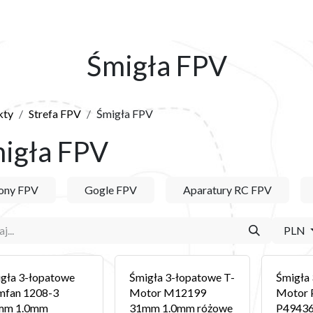
Y
SKLEP
O NAS
BLOG
KONTAKT
Śmigła FPV
kty
Strefa FPV
Śmigła FPV
igła FPV
ony FPV
Gogle FPV
Aparatury RC FPV
PLN
gła 3-łopatowe
Śmigła 3-łopatowe T-
Śmigła
mfan 1208-3
Motor M12199
Motor 
mm 1.0mm
31mm 1.0mm różowe
P49436 