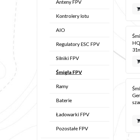
Anteny FPV
Kontrolery lotu
AIO
Śmi
HQ 
Regulatory ESC FPV
31
Silniki FPV
Śmigła FPV
Ramy
Śmi
Ge
Baterie
sza
Ładowarki FPV
Pozostałe FPV