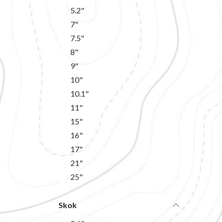
5.2"
7"
7.5"
8"
9"
10"
10.1"
11"
15"
16"
17"
21"
25"
Skok