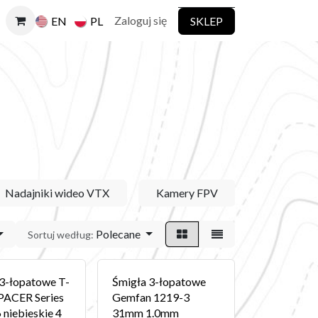
Zaloguj się
SKLEP
EN
PL
Nadajniki wideo VTX
Kamery FPV
Telemetri
Polecane
Sortuj według:
 3-łopatowe T-
Śmigła 3-łopatowe
PACER Series
Gemfan 1219-3
niebieskie 4
31mm 1.0mm