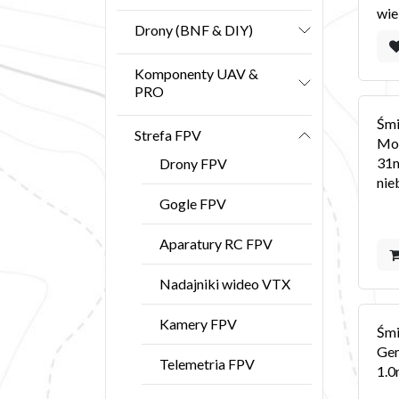
wie
Drony (BNF & DIY)
Komponenty UAV &
PRO
Śmi
Strefa FPV
Mo
31
Drony FPV
nie
Gogle FPV
Aparatury RC FPV
Nadajniki wideo VTX
Kamery FPV
Śmi
Ge
Telemetria FPV
1.0