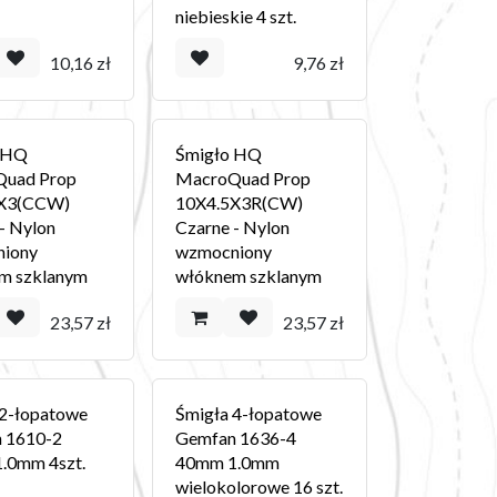
niebieskie 4 szt.
10,16
zł
9,76
zł
 HQ
Śmigło HQ
uad Prop
MacroQuad Prop
5X3(CCW)
10X4.5X3R(CW)
- Nylon
Czarne - Nylon
iony
wzmocniony
m szklanym
włóknem szklanym
23,57
zł
23,57
zł
 2-łopatowe
Śmigła 4-łopatowe
 1610-2
Gemfan 1636-4
.0mm 4szt.
40mm 1.0mm
wielokolorowe 16 szt.