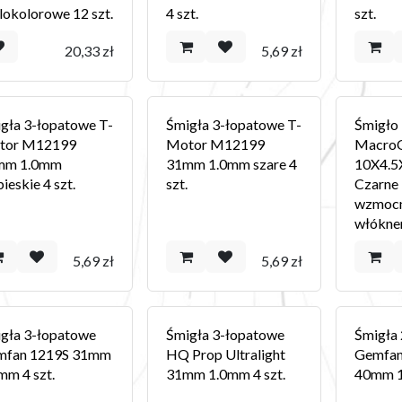
lokolorowe 12 szt.
4 szt.
szt.
20,33
zł
5,69
zł
gła 3-łopatowe T-
Śmigła 3-łopatowe T-
Śmigło
tor M12199
Motor M12199
MacroQ
mm 1.0mm
31mm 1.0mm szare 4
10X4.
bieskie 4 szt.
szt.
Czarne 
wzmocn
włókne
5,69
zł
5,69
zł
gła 3-łopatowe
Śmigła 3-łopatowe
Śmigła
mfan 1219S 31mm
HQ Prop Ultralight
Gemfan
mm 4 szt.
31mm 1.0mm 4 szt.
40mm 1