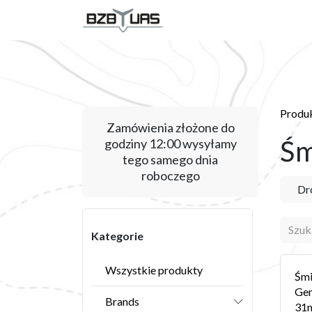
Skip to Content
USŁUGI
PRODUKT
Produ
Zamówienia złożone do
Śm
godziny 12:00 wysyłamy
tego samego dnia
roboczego
Dr
Kategorie
Wszystkie produkty
Śmi
Ge
Brands
31