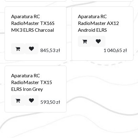
Aparatura RC
Aparatura RC
RadioMaster TX16S
RadioMaster AX12
MK3 ELRS Charcoal
Android ELRS
845,53
zł
1 040,65
zł
Aparatura RC
RadioMaster TX15
ELRS Iron Grey
593,50
zł