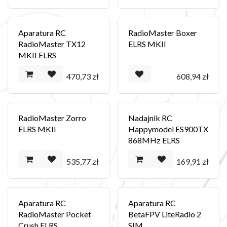
Aparatura RC
RadioMaster Boxer
RadioMaster TX12
ELRS MKII
MKII ELRS
470,73
zł
608,94
zł
RadioMaster Zorro
Nadajnik RC
ELRS MKII
Happymodel ES900TX
868MHz ELRS
535,77
zł
169,91
zł
Aparatura RC
Aparatura RC
RadioMaster Pocket
BetaFPV LiteRadio 2
Crush ELRS
SIM