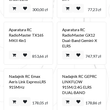
300,00
zł
77,23
zł
Aparatura RC
Aparatura RC
RadioMaster TX16S
RadioMaster GX12
MKII 4in1
Dual-Band Gemini-X
ELRS
853,66
zł
747,97
zł
Nadajnik RC Emax
Nadajnik RC GEPRC
Aeris Link ExpressLRS
LINKFLOW
915MHz
915M/2.4G ELRS
DUAL-BAND
178,05
zł
178,86
zł