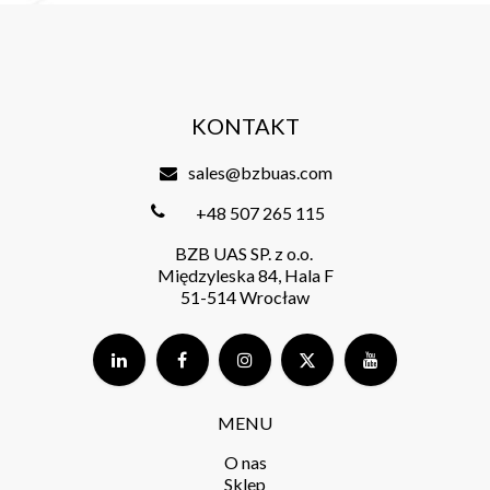
KONTAKT
sales@bzbuas.com
+48 507 265 115
BZB UAS SP. z o.o.
Międzyleska 84, Hala F
51-514 Wrocław
MENU
O nas
Sklep