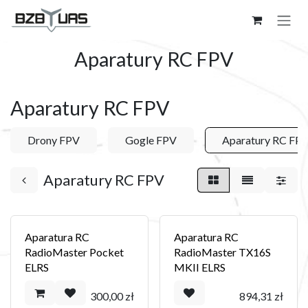
Skip to Content
Aparatury RC FPV
Aparatury RC FPV
Drony FPV
Gogle FPV
Aparatury RC FP
Aparatury RC FPV
Aparatura RC
Aparatura RC
RadioMaster Pocket
RadioMaster TX16S
ELRS
MKII ELRS
300,00
zł
894,31
zł