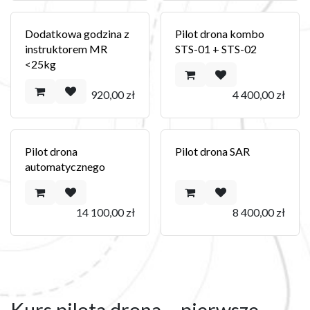
Dodatkowa godzina z
Pilot drona kombo
instruktorem MR
STS-01 + STS-02
<25kg
920,00
zł
4 400,00
zł
Pilot drona
Pilot drona SAR
automatycznego
14 100,00
zł
8 400,00
zł
Kurs pilota drona – pierwsze