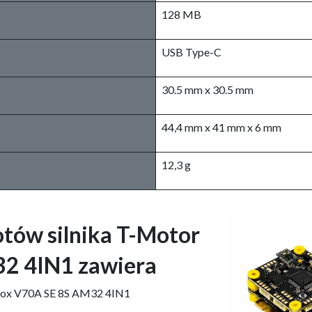
128 MB
USB Type-C
30.5 mm x 30.5 mm
44,4 mm x 41 mm x 6 mm
12,3 g
tów silnika T-Motor
32 4IN1 zawiera
elox V70A SE 8S AM32 4IN1