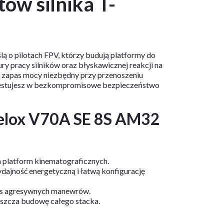
ów silnika T-
o pilotach FPV, którzy budują platformy do
 pracy silników oraz błyskawicznej reakcji na
ny zapas mocy niezbędny przy przenoszeniu
nwestujesz w bezkompromisowe bezpieczeństwo
Velox V70A SE 8S AM32
h platform kinematograficznych.
jność energetyczną i łatwą konfigurację
zas agresywnych manewrów.
aszcza budowę całego stacka.