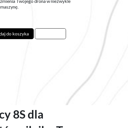
y zmienia Twojego drona w niezwykle
 maszynę.
aj do koszyka
y 8S dla