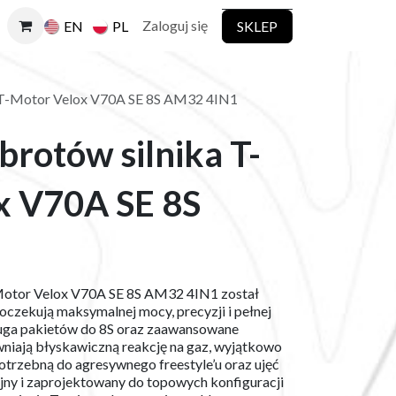
Zaloguj się
SKLEP
EN
PL
a T-Motor Velox V70A SE 8S AM32 4IN1
brotów silnika T-
x V70A SE 8S
-Motor Velox V70A SE 8S AM32 4IN1 został
 oczekują maksymalnej mocy, precyzji i pełnej
ługa pakietów do 8S oraz zaawansowane
ają błyskawiczną reakcję na gaz, wyjątkowo
otrzebną do agresywnego freestyle’u oraz ujęć
ny i zaprojektowany do topowych konfiguracji