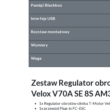
Pamięć Blackbox​
Interfejs USB
Rozstaw montażowy
Wymiary
Waga
Zestaw Regulator obro
Velox V70A SE 8S AM
1x Regulator obrotów silnika T-Motor V
1x przewód Plug-in FC–ESC