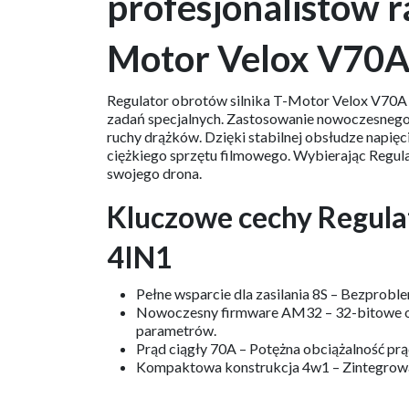
profesjonalistów r
Motor Velox V70A
Regulator obrotów silnika T-Motor Velox V70A
zadań specjalnych. Zastosowanie nowoczesnego 
ruchy drążków. Dzięki stabilnej obsłudze napię
ciężkiego sprzętu filmowego. Wybierając Regu
swojego drona.
Kluczowe cechy Regula
4IN1​
Pełne wsparcie dla zasilania 8S – Bezprobl
Nowoczesny firmware AM32 – 32-bitowe opr
parametrów.
Prąd ciągły 70A – Potężna obciążalność pr
Kompaktowa konstrukcja 4w1 – Zintegrowan