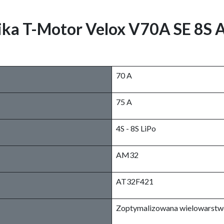
nika T-Motor Velox V70A SE 8S
70 A
75 A
4S - 8S LiPo
AM32
AT32F421
Zoptymalizowana wielowarstw