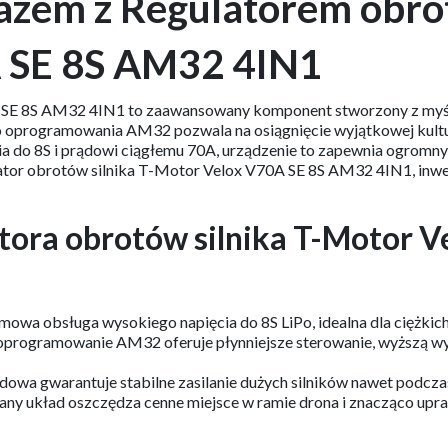
azem z Regulatorem obrot
 SE 8S AM32 4IN1
 SE 8S AM32 4IN1 to zaawansowany komponent stworzony z myślą 
oprogramowania AM32 pozwala na osiągnięcie wyjątkowej kultury
cia do 8S i prądowi ciągłemu 70A, urządzenie to zapewnia ogrom
lator obrotów silnika T-Motor Velox V70A SE 8S AM32 4IN1, i
tora obrotów silnika T-Motor 
emowa obsługa wysokiego napięcia do 8S LiPo, idealna dla ciężkic
ogramowanie AM32 oferuje płynniejsze sterowanie, wyższą wyda
ądowa gwarantuje stabilne zasilanie dużych silników nawet podc
y układ oszczędza cenne miejsce w ramie drona i znacząco upr