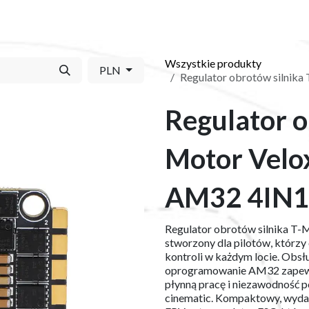
Y
SKLEP
O NAS
BLOG
KONTAKT
Wszystkie produkty
PLN
Regulator obrotów silnik
Regulator o
Motor Velo
AM32 4IN1
Regulator obrotów silnika T
stworzony dla pilotów, którzy
kontroli w każdym locie. Obs
oprogramowanie AM32 zapewni
płynną pracę i niezawodność p
cinematic. Kompaktowy, wydaj