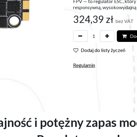
FPV — to regulator ESC, któr
responsywną, wysokowydajną
324,39
zł
bez VAT
Dod
Dodaj do listy życzeń
Regulamin
ność i potężny zapas moc