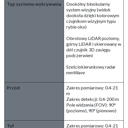
Typ systemu wykrywania
Dookólny binokularny
system wizyjny (widok
dookoła dzięki kolorowym
czujnikom wizyjnym typu
rybie oko)
Obrotowy LiDAR poziomy,
górny LiDAR i skierowany w
dół czujnik 3D zasięgu
podczerwieni
Sześciokierunkowy radar
mmWave
Przód
Zakres pomiarowy: 0.4-21
m
Zakres detekcji: 0.4-200 m
Pole widzenia (FOV): 90°
(poziomo), 90° (pionowo)
Tył
Zakres pomiarowy: 0.4-21