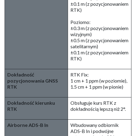
±0.1 m (z pozycjonowaniem
RTK)
Poziomo:
±0.3 m (z pozycjonowaniem
wizyjnym)
±0.5 m (z pozycjonowaniem
satelitarnym)
±0.1 m (z pozycjonowaniem
RTK)
Dokładność
RTK Fix:
pozycjonowania GNSS
1 cm + 1 ppm (w poziomie),
RTK
1.5 cm + 1 ppm (w pionie)
Dokładność kierunku
Obsługuje kurs RTK z
RTK
dokładnością lepszą niż 2°.
Airborne ADS-B In
Wbudowany odbiornik
ADS-B In i podwójne