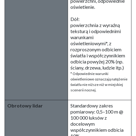
powierzchni, odpowiednie
oświetlenie.
Dół:
powierzchnia z wyraźną
teksturą i odpowiednimi
warunkami
oświetleniowymi*, z
rozproszonym odbiciem
światła i współczynnikiem
odbicia powyżej 20% (np.
ściany, drzewa, ludzie itp.)
* Odpowiednie warunki
oświetleniowe oznaczają natężenie
światła nie niższe niż w miejskiej
scenerii nocnej.
Obrotowy lidar
Standardowy zakres
pomiarowy: 0,5–100 m @
100 000 luksów z
docelowym
współczynnikiem odbicia
10%