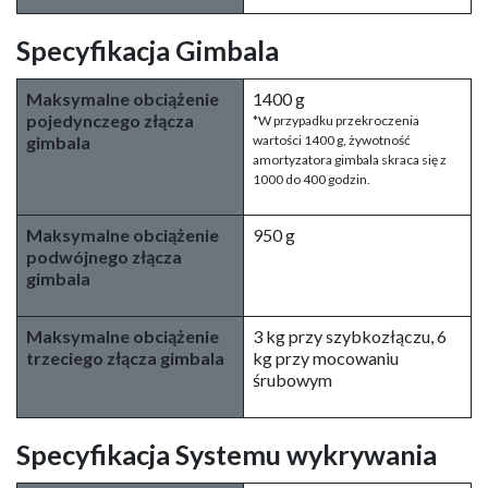
Specyfikacja Gimbala
Maksymalne obciążenie
1400 g
pojedynczego złącza
*W przypadku przekroczenia
gimbala
wartości 1400 g, żywotność
amortyzatora gimbala skraca się z
1000 do 400 godzin.
Maksymalne obciążenie
950 g
podwójnego złącza
gimbala
Maksymalne obciążenie
3 kg przy szybkozłączu, 6
trzeciego złącza gimbala
kg przy mocowaniu
śrubowym
Specyfikacja Systemu wykrywania