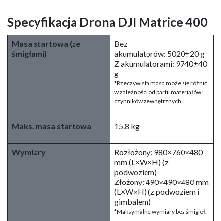
Specyfikacja Drona DJI Matrice 400
Masa startowa (ze
Bez
śmigłami)
akumulatorów: 5020±20 g
Z akumulatorami: 9740±40
g
*Rzeczywista masa może się różnić
w zależności od partii materiałów i
czynników zewnętrznych.
Maks. masa startowa
15.8 kg
Wymiary
Rozłożony: 980×760×480
mm (L×W×H) (z
podwoziem)
Złożony: 490×490×480 mm
(L×W×H) (z podwoziem i
gimbalem)
*Maksymalne wymiary bez śmigieł.