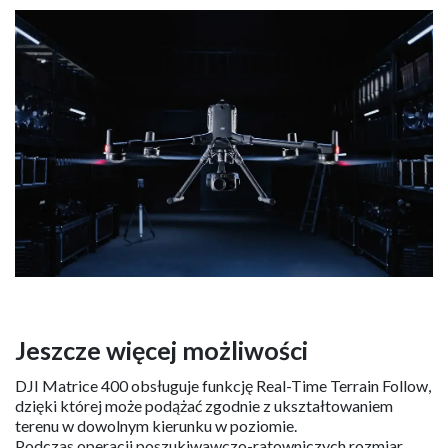
Jeszcze więcej możliwości
DJI Matrice 400 obsługuje funkcję Real-Time Terrain Follow,
dzięki której może podążać zgodnie z ukształtowaniem
terenu w dowolnym kierunku w poziomie.
Podczas operacji poszukiwawczo-ratowniczych rozmiar