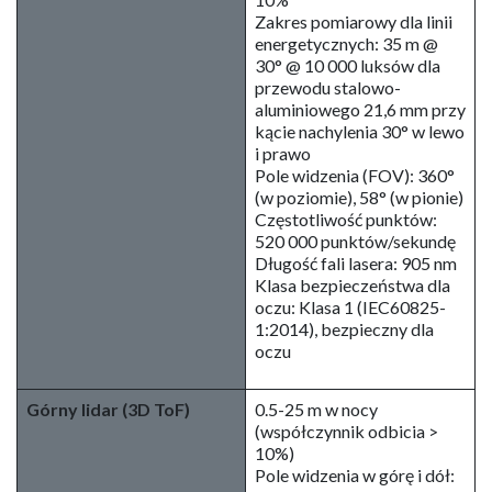
Zakres pomiarowy dla linii
energetycznych: 35 m @
30° @ 10 000 luksów dla
przewodu stalowo-
aluminiowego 21,6 mm przy
kącie nachylenia 30° w lewo
i prawo
Pole widzenia (FOV): 360°
(w poziomie), 58° (w pionie)
Częstotliwość punktów:
520 000 punktów/sekundę
Długość fali lasera: 905 nm
Klasa bezpieczeństwa dla
oczu: Klasa 1 (IEC60825-
1:2014), bezpieczny dla
oczu
Górny lidar (3D ToF)
0.5-25 m w nocy
(współczynnik odbicia >
10%)
Pole widzenia w górę i dół: