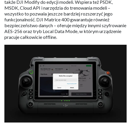
także DJI Modify do edycji modeli. Wspiera też PSDK,
MSDK, Cloud API i narzędzia do trenowania modeli –
wszystko to pozwala jeszcze bardziej rozszerzyć jego
funkcjonalność. DJI Matrice 400 gwarantuje również
bezpieczeństwo danych – oferuje między innymi szyfrowanie
AES-256 oraz tryb Local Data Mode, w którym urządzenie
pracuje całkowicie offline.