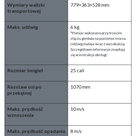
Wymiary walizki
779×363×528 mm
transportowej
Maks. udźwig
6 kg
*Pomiar wykonano przy trzecim
złączu gimbala na poziomie morza.
Udźwig maleje wraz z wysokością.
Szczegółowe informacje znajdują
się w instrukcji obsługi.
Rozmiar śmigieł
25 cali
Rozstaw osi po
1070 mm
przekątnej
Maks. prędkość
10 m/s
wznoszenia
Maks. prędkość opadania
8 m/s