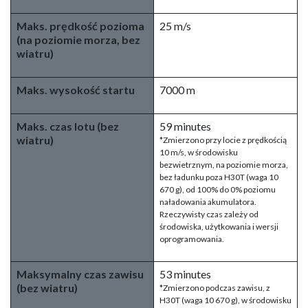
Maks. prędkość pozioma
25 m/s
(na poziomie morza, bez
wiatru)
Maks. wysokość startu
7000 m
Maks. czas lotu (bez
59 minutes
wiatru)
*Zmierzono przy locie z prędkością
10 m/s, w środowisku
bezwietrznym, na poziomie morza,
bez ładunku poza H30T (waga 10
670 g), od 100% do 0% poziomu
naładowania akumulatora.
Rzeczywisty czas zależy od
środowiska, użytkowania i wersji
oprogramowania.
Maksymalny czas zawisu
53 minutes
(bez wiatru)
*Zmierzono podczas zawisu, z
H30T (waga 10 670 g), w środowisku