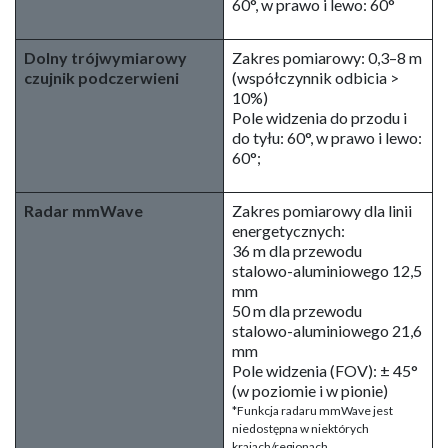
60°, w prawo i lewo: 60°
Dolny trójwymiarowy
Zakres pomiarowy: 0,3–8 m
czujnik podczerwieni
(współczynnik odbicia >
10%)
Pole widzenia do przodu i
do tyłu: 60°, w prawo i lewo:
60°;
Radar mmWave
Zakres pomiarowy dla linii
energetycznych:
36 m dla przewodu
stalowo-aluminiowego 12,5
mm
50 m dla przewodu
stalowo-aluminiowego 21,6
mm
Pole widzenia (FOV): ± 45°
(w poziomie i w pionie)
*Funkcja radaru mmWave jest
niedostępna w niektórych
krajach/regionach.