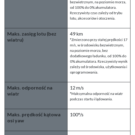
bezwietrznym, na poziomie morza,
od 100% do 0% akumulatora.
Rzeczywisty czas zależy od trybu
lotu, akcesoriów i otoczenia.
Maks. zasięg lotu (bez
49 km
wiatru)
*Zmierzono przy stałej prędkości 17
m/s, w środowisku bezwietrznym,
na poziomie morza, bez
dodatkowego ładunku, od 100% do
0% akumulatora. Rzeczywisty wynik
zależy od środowiska, użytkowania i
oprogramowania.
Maks. odporność na
12 m/s
wiatr
*Maksymalna odporność na wiatr
podczas startu i lądowania.
Maks. prędkość kątowa
100°/s
osi yaw