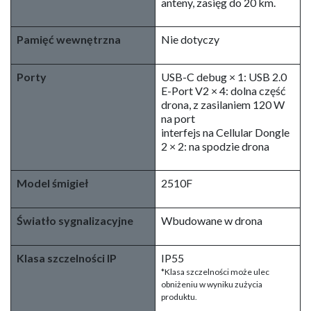
anteny, zasięg do 20 km.
Pamięć wewnętrzna
Nie dotyczy
Porty
USB-C debug × 1: USB 2.0
E-Port V2 × 4: dolna część
drona, z zasilaniem 120 W
na port
interfejs na Cellular Dongle
2 × 2: na spodzie drona
Model śmigieł
2510F
Światło sygnalizacyjne
Wbudowane w drona
Klasa szczelności IP
IP55
*Klasa szczelności może ulec
obniżeniu w wyniku zużycia
produktu.