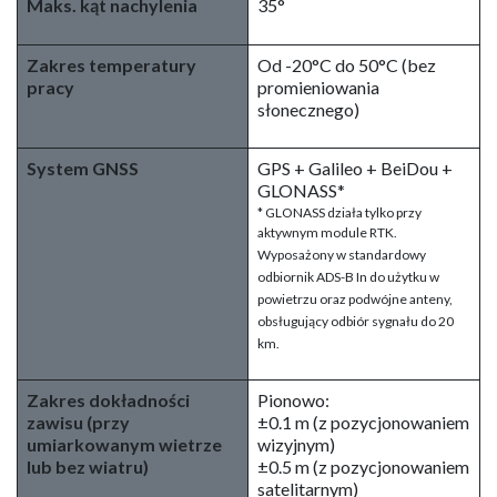
Maks. kąt nachylenia
35°
Zakres temperatury
Od -20°C do 50°C (bez
pracy
promieniowania
słonecznego)
System GNSS
GPS + Galileo + BeiDou +
GLONASS*
* GLONASS działa tylko przy
aktywnym module RTK.
Wyposażony w standardowy
odbiornik ADS-B In do użytku w
powietrzu oraz podwójne anteny,
obsługujący odbiór sygnału do 20
km.
Zakres dokładności
Pionowo:
zawisu (przy
±0.1 m (z pozycjonowaniem
umiarkowanym wietrze
wizyjnym)
lub bez wiatru)
±0.5 m (z pozycjonowaniem
satelitarnym)