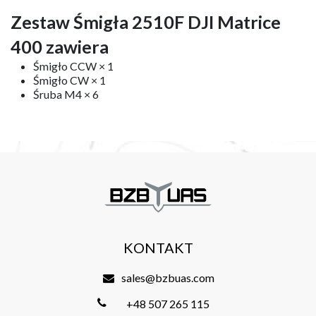
Zestaw Śmigła 2510F DJI Matrice
400 zawiera
Śmigło CCW × 1
Śmigło CW × 1
Śruba M4 × 6
KONTAKT
sales@bzbuas.com
+48 507 265 115