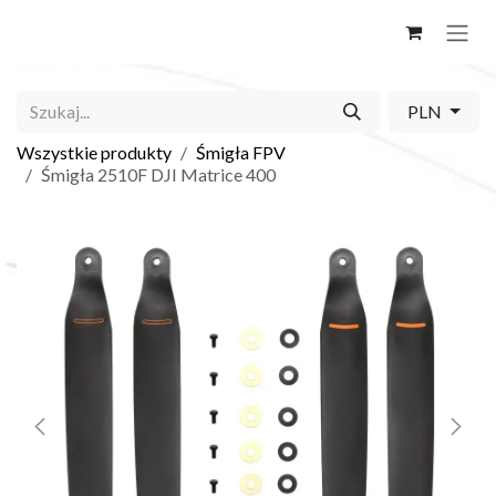
Skip to Content
PLN
Wszystkie produkty
Śmigła FPV
Śmigła 2510F DJI Matrice 400