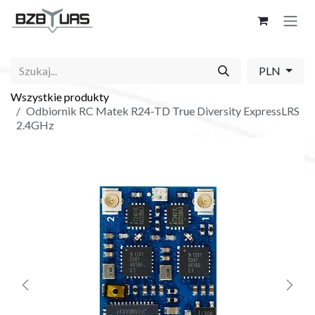
Skip to Content
PLN
Wszystkie produkty
Odbiornik RC Matek R24-TD True Diversity ExpressLRS
2.4GHz