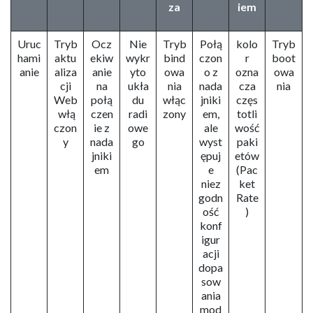
za
iem
Uruc
Tryb
Ocz
Nie
Tryb
Połą
kolo
Tryb
hami
aktu
ekiw
wykr
bind
czon
r
boot
anie
aliza
anie
yto
owa
o z
ozna
owa
cji
na
ukła
nia
nada
cza
nia
Web
połą
du
włąc
jniki
częs
włą
czen
radi
zony
em,
totli
czon
ie z
owe
ale
wość
y
nada
go​
wyst
paki
jniki
ępuj
etów
em
e
(Pac
niez
ket
godn
Rate
ość
)
konf
igur
acji
dopa
sow
ania
mod