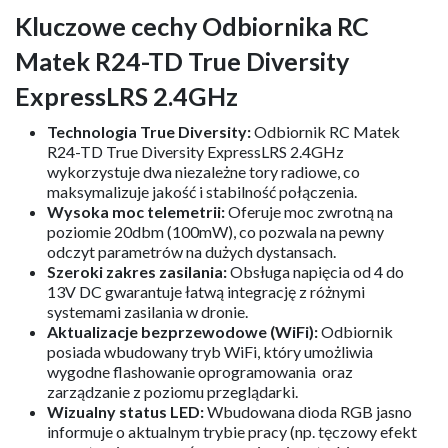
Kluczowe cechy Odbiornika RC
Matek R24-TD True Diversity
ExpressLRS 2.4GHz
Technologia True Diversity:
Odbiornik RC Matek
R24-TD True Diversity ExpressLRS 2.4GHz
wykorzystuje dwa niezależne tory radiowe, co
maksymalizuje jakość i stabilność połączenia.
Wysoka moc telemetrii:
Oferuje moc zwrotną na
poziomie 20dbm (100mW), co pozwala na pewny
odczyt parametrów na dużych dystansach.
Szeroki zakres zasilania:
Obsługa napięcia od 4 do
13V DC gwarantuje łatwą integrację z różnymi
systemami zasilania w dronie.
Aktualizacje bezprzewodowe (WiFi):
Odbiornik
posiada wbudowany tryb WiFi, który umożliwia
wygodne flashowanie oprogramowania oraz
zarządzanie z poziomu przeglądarki.
Wizualny status LED:
Wbudowana dioda RGB jasno
informuje o aktualnym trybie pracy (np. tęczowy efekt