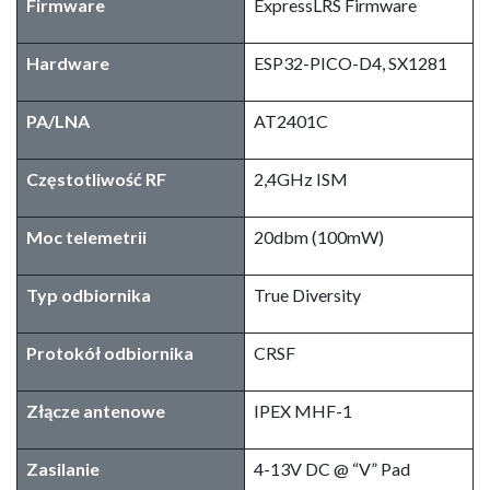
Firmware
ExpressLRS Firmware
Hardware
ESP32-PICO-D4, SX1281
PA/LNA
AT2401C
Częstotliwość RF
2,4GHz ISM
Moc telemetrii
20dbm (100mW)
Typ odbiornika
True Diversity
Protokół odbiornika
CRSF
Złącze antenowe
IPEX MHF-1
Zasilanie
4-13V DC @ “V” Pad