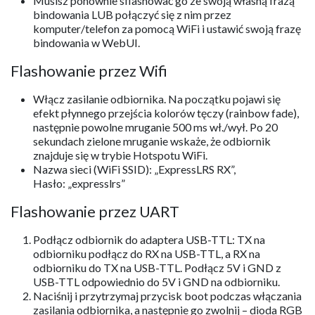
Musisz ponownie sflashować go ze swoją własną frazą
bindowania LUB połączyć się z nim przez
komputer/telefon za pomocą WiFi i ustawić swoją frazę
bindowania w WebUI.
Flashowanie przez Wifi
Włącz zasilanie odbiornika. Na początku pojawi się
efekt płynnego przejścia kolorów tęczy (rainbow fade),
następnie powolne mruganie 500 ms wł./wył. Po 20
sekundach zielone mruganie wskaże, że odbiornik
znajduje się w trybie Hotspotu WiFi.​
Nazwa sieci (WiFi SSID): „ExpressLRS RX”,
Hasło: „expresslrs”​
Flashowanie przez UART
Podłącz odbiornik do adaptera USB-TTL: TX na
odbiorniku podłącz do RX na USB-TTL, a RX na
odbiorniku do TX na USB-TTL. Podłącz 5V i GND z
USB-TTL odpowiednio do 5V i GND na odbiorniku.​
Naciśnij i przytrzymaj przycisk boot podczas włączania
zasilania odbiornika, a następnie go zwolnij – dioda RGB