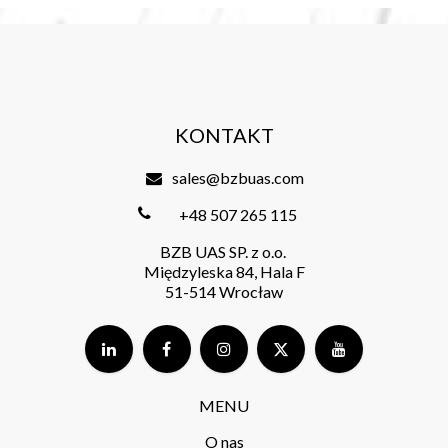
KONTAKT
sales@bzbuas.com
+48 507 265 115
BZB UAS SP. z o.o.
Międzyleska 84, Hala F
51-514 Wrocław
MENU
O nas