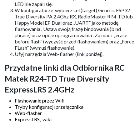
LED nie zapali się.
W konfiguratorze wybierz cel (target) Generic ESP32
True Diversity PA 2.4Ghz RX, RadioMaster RP4-TD lub
HappyModel EP Dual oraz „UART” jako metodę
flashowania . Ustaw swoją frazę bindowania (bind
phrase) oraz opcje oprogramowania . Zaznacz „erase
before flash” (wyczyść przed flashowaniem) oraz „Force
FLash” (wymuś flashowanie).​
Użyj narzędzia Web-flasher (link poniżej).
Przydatne linki dla Odbiornika RC
Matek R24-TD True Diversity
ExpressLRS 2.4GHz
Flashowanie przez Wifi
Tryby konfiguracji przełącznika
Web-flasher
ExpressLRS, wiki