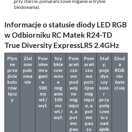
przy starcie, pomarańczowe miganie w trybie
bindowania).
Informacje o statusie diody LED RGB
w Odbiorniku RC Matek R24-TD
True Diversity ExpressLRS 2.4GHz
Płyn
Ziel
Pow
Szy
Pom
Pom
Stał
Diod
ne
one
olne
bkie
arań
arań
y,
a
prze
puls
mru
czer
czo
czo
poje
RGB
jście
owa
gani
won
we
we
dyn
nie
kolo
nie
e
e
pod
potr
czy
świe
rów
500
mig
wój
ójne
kolo
ci się
tęcz
ms
anie
ne
mig
r
y
wł./
100
mig
nięci
przy
wył.
ms
nięci
e, a
połą
wł./
e, a
pot
czen
wył.
pot
em
iu z
em
pau
nad
pau
za
ajnik