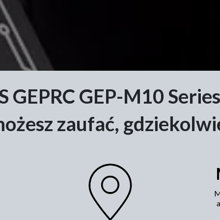
 GEPRC GEP-M10 Series 
możesz zaufać, gdziekolwie
M
a