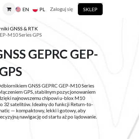
Zaloguj się
SKLEP
EN
PL
rniki GNSS & RTK
EP-M10 Series GPS
 GNSS GEPRC GEP-
 GPS
 Odbiornikiem GNSS GEPRC GEP-M10 Series
 połączeniem GPS, stabilnym pozycjonowaniem
dzięki najnowszemu chipowi u-blox M10
 32 satelitów. Idealny do funkcji Return-to-
matic — kompaktowy, lekki i gotowy, aby
cyzyjną nawigację od startu aż po lądowanie.