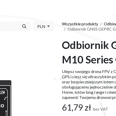
Y
SKLEP
O NAS
BLOG
KONTAKT
Wszystkie produkty
Odbio
PLN
Odbiornik GNSS GEPRC G
Odbiornik
M10 Series
Ulepsz swojego drona FPV z
GPS i ciesz się ultraszybkim
oraz bezpieczniejszym lotem 
obsługującemu jednocześnie do
Home, lotów long range i cine
zapewnić Twojemu dronowi pre
61,79
zł
bez VAT