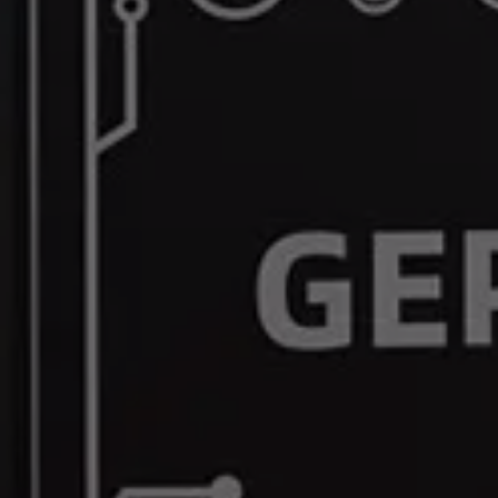
Precision You Can Trust, Wherever You Fly