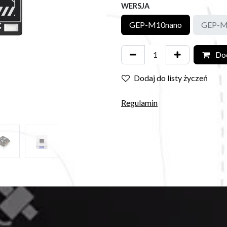
WERSJA
GEP-M10nano
GEP-M
Dod
Dodaj do listy życzeń
Regulamin