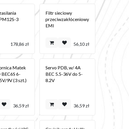
asilania
Filtr sieciowy
 PM12S-3
przeciwzakłóceniowy
EMI
178,86
zł
56,10
zł
ornica Matek
Servo PDB, w/ 4A
 BEC6S 6-
BEC 5.5-36V do 5-
5V/9V (3 szt.)
8.2V
36,59
zł
36,59
zł