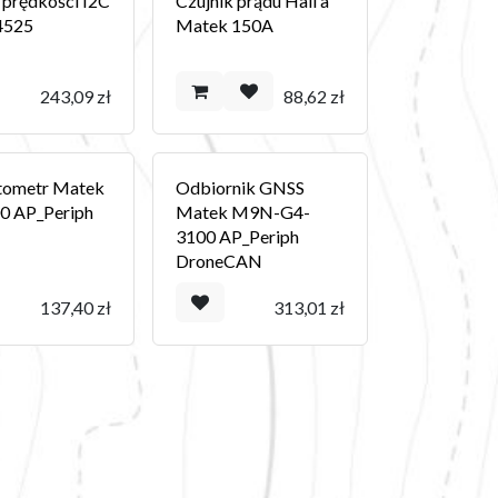
 prędkości I2C
Czujnik prądu Hall'a
4525
Matek 150A
243,09
zł
88,62
zł
ometr Matek
Odbiornik GNSS
 AP_Periph
Matek M9N-G4-
3100 AP_Periph
DroneCAN
137,40
zł
313,01
zł