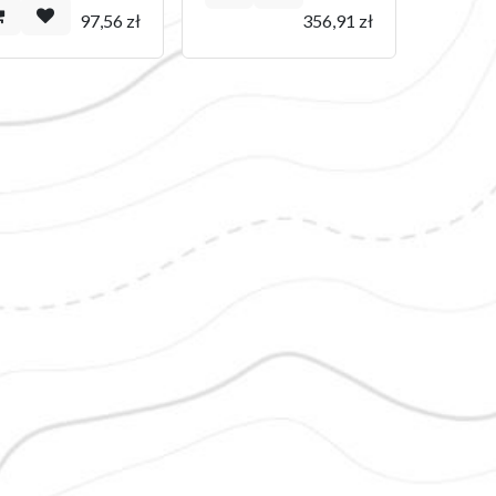
97,56
zł
356,91
zł