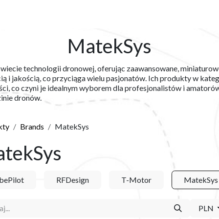
Y
SKLEP
O NAS
BLOG
KONTAKT
MatekSys
iecie technologii dronowej, oferując zaawansowane, miniaturowe
i jakością, co przyciąga wielu pasjonatów. Ich produkty w kate
ści, co czyni je idealnym wyborem dla profesjonalistów i amato
inie dronów.
kty
Brands
MatekSys
tekSys
bePilot
RFDesign
T-Motor
MatekSys
PLN