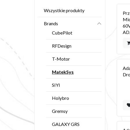
Wszystkie produkty
Prz
Mic
Brands
60V
AD
CubePilot
RFDesign
T-Motor
Ada
MatekSys
Dr
SIYI
Holybro
Gremsy
GALAXY GRS