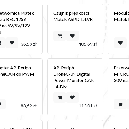
etwornica Matek
Czujnik prędkości
Moduł z
ro BEC 12S 6-
Matek ASPD-DLVR
Matek
 na 5V/9V/12V-
J
36,59
zł
405,69
zł
pter AP_Periph
AP_Periph
Przetw
oneCAN do PWM
DroneCAN Digital
MICRO
Power Monitor CAN-
30V na 
L4-BM
88,62
zł
113,01
zł