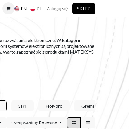
Zaloguj się
SKLEP
EN
PL
 rozwiązania elektroniczne. W kategorii
gorii systemów elektronicznych są projektowane
rów. Warto zapoznać się z produktami MATEKSYS,
SIYI
Holybro
Gremsy
GALA
Polecane
Sortuj według: