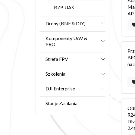
Ada
Ma
BZB UAS
AP_
Drony (BNF & DIY)
Komponenty UAV &
PRO
Prz
BE
Strefa FPV
na 
Szkolenia
DJI Enterprise
Stacje Zasilania
Odb
R24
Div
2.