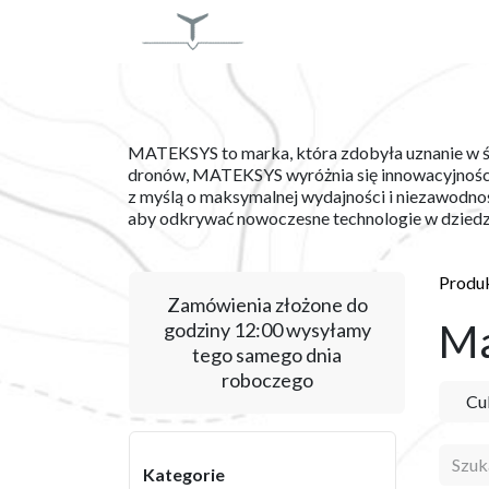
Skip to Content
USŁUGI
PRODUKT
MATEKSYS to marka, która zdobyła uznanie w św
dronów, MATEKSYS wyróżnia się innowacyjnością 
z myślą o maksymalnej wydajności i niezawodno
aby odkrywać nowoczesne technologie w dziedz
Produ
Zamówienia złożone do
Ma
godziny 12:00 wysyłamy
tego samego dnia
roboczego
Cu
Kategorie