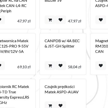
pter RC na CAN
Buzzer 5V
Czujnik
tek CAN-L4-RC
ASPD-
Periph
47,97
zł
47,97
zł
etwornica Matek
CANPDB w/ 4A BEC
Magnet
C12S-PRO 9-55V
& JST-GH Splitter
RM3100
5V/8V/12V-5A
CAN
69,10
zł
58,04
zł
iornik RC Matek
Czujnik prędkości
-TD True
Matek ASPD-AUAV
ersity ExpressLRS
4GHz