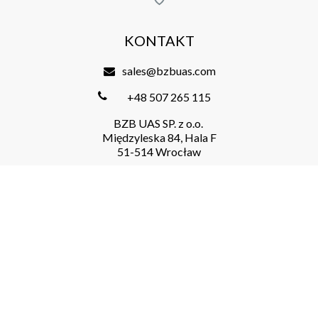
KONTAKT
sales@bzbuas.com
+48 507 265 115
BZB UAS SP. z o.o.
Międzyleska 84, Hala F
51-514 Wrocław
MENU
About us
Store​
Blog
FAQ