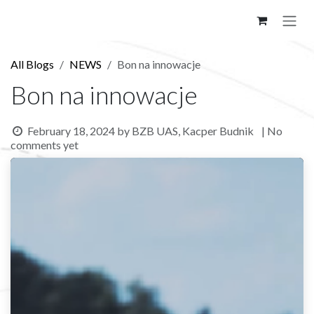
Skip to Content
All Blogs
NEWS
Bon na innowacje
Bon na innowacje
February 18, 2024
by
BZB UAS, Kacper Budnik
| No
comments yet