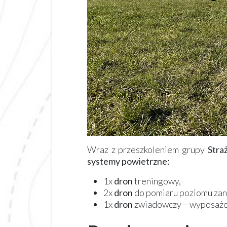
Wraz z przeszkoleniem grupy
Stra
systemy powietrzne:
1x
dron
treningowy,
2x
dron
do pomiaru poziomu zan
1x
dron
zwiadowczy – wyposażon