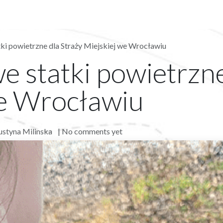
S​
SHOP
ABOUT US​
BLOG
CONTACT US
i powietrzne dla Straży Miejskiej we Wrocławiu
 statki powietrzne
we Wrocławiu
styna Milinska
| No comments yet