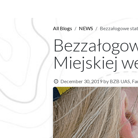
Skip to Content
SERVICES
PRODUCT
All Blogs
NEWS
Bezzałogowe statk
Bezzałogowe
Miejskiej 
December 30, 2019
by
BZB UAS, Fau