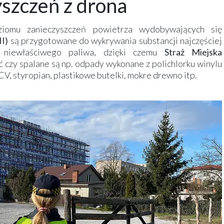
szczeń z drona
ziomu zanieczyszczeń powietrza wydobywających się
I)
są przygotowane do wykrywania substancji najczęściej
a niewłaściwego paliwa, dzięki czemu
Straż Miejska
 czy spalane są np. odpady wykonane z polichlorku winylu
PCV, styropian, plastikowe butelki, mokre drewno itp.