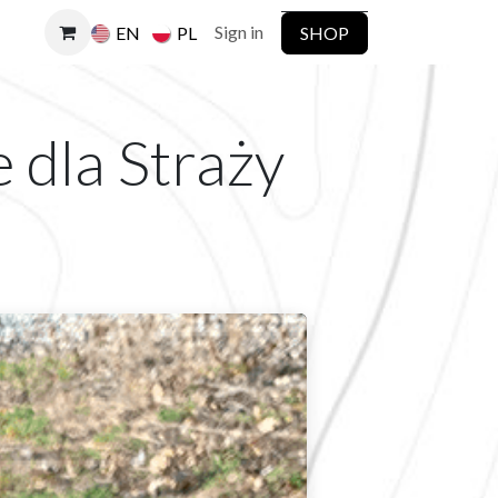
Sign in
SHOP
EN
PL
 dla Straży