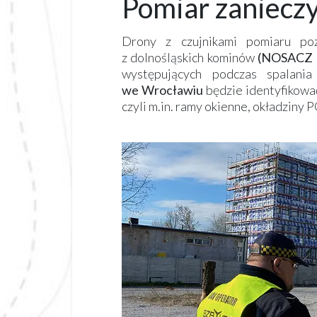
Pomiar zanieczy
Drony z czujnikami pomiaru po
z dolnośląskich kominów
(NOSACZ I
występujących podczas spalani
we Wrocławiu
będzie identyfikować
czyli m.in. ramy okienne, okładziny 