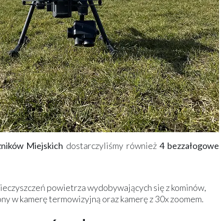
żników Miejskich
dostarczyliśmy również
4 bezzałogowe
ieczyszczeń powietrza wydobywających się z kominów,
y w kamerę termowizyjną oraz kamerę z 30x zoomem.