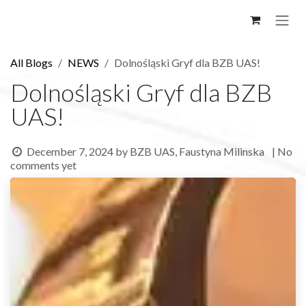
Skip to Content
All Blogs
NEWS
Dolnośląski Gryf dla BZB UAS!
Dolnośląski Gryf dla BZB
UAS!
December 7, 2024
by
BZB UAS, Faustyna Milinska
| No
comments yet