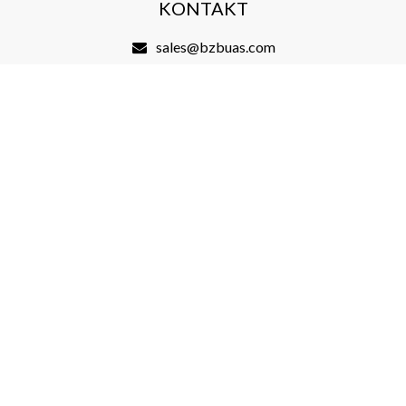
KONTAKT
sales@bzbuas.com
+48 507 265 115
BZB UAS SP. z o.o.
Międzyleska 84, Hala F
51-514 Wrocław
MENU
About us
Store​
Blog
FAQ
Terms and Conditions​
Delivery​