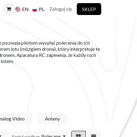
Zaloguj się
SKLEP
EN
PL
e pozwala pilotom wysyłać polecenia do ich
erem lotu (mózgiem drona), który interpretuje te
 dronem, Aparatura RC zapewnia, że każdy ruch
 lotem.
nalog Video
Anteny
Polecane
Sortuj według: