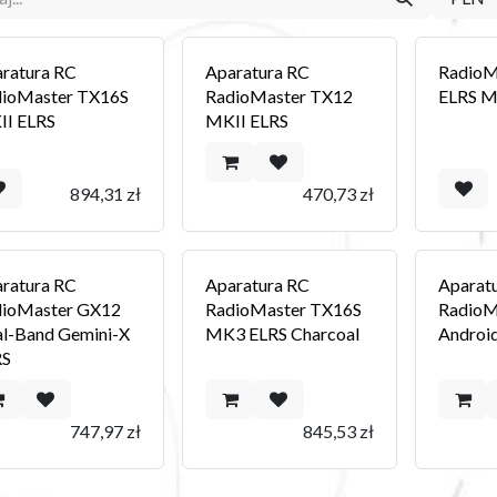
ratura RC
Aparatura RC
RadioM
ioMaster TX16S
RadioMaster TX12
ELRS M
I ELRS
MKII ELRS
894,31
zł
470,73
zł
ratura RC
Aparatura RC
Aparat
dioMaster GX12
RadioMaster TX16S
RadioM
l-Band Gemini-X
MK3 ELRS Charcoal
Androi
RS
747,97
zł
845,53
zł