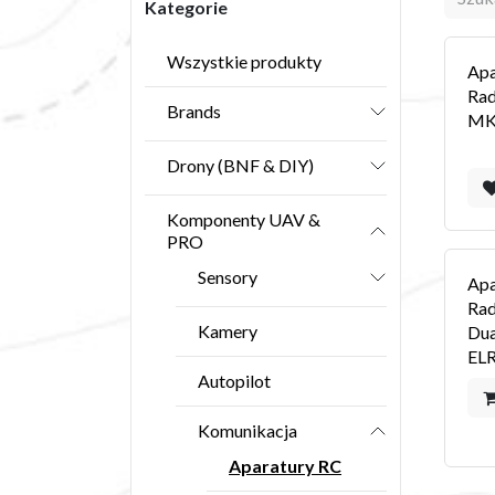
Kategorie
Wszystkie produkty
Apa
Rad
Brands
MKI
Drony (BNF & DIY)
Komponenty UAV &
PRO
Sensory
Apa
Ra
Kamery
Dua
EL
Autopilot
Komunikacja
Aparatury RC