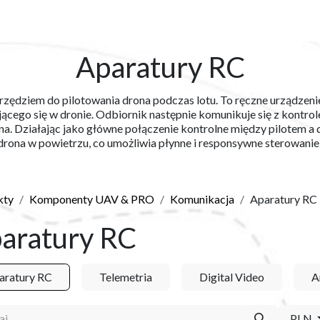
Y
SKLEP
O NAS
BLOG
KONTAKT
Aparatury RC
arzędziem do pilotowania drona podczas lotu. To ręczne urządzeni
jącego się w dronie. Odbiornik następnie komunikuje się z kontrol
ona. Działając jako główne połączenie kontrolne między pilotem a
rona w powietrzu, co umożliwia płynne i responsywne sterowanie
kty
Komponenty UAV & PRO
Komunikacja
Aparatury RC
aratury RC
aratury RC
Telemetria
Digital Video
A
PLN