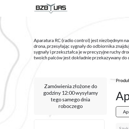
Skip to Content
USŁUGI
PRODUKT
Aparatura RC (radio control) jest niezbędnym n
drona, przesyłając sygnały do odbiornika znajdu
sygnały i przekształca je w precyzyjne ruchy dr
twoich palców jest dokładnie przekazywany do d
Produ
Zamówienia złożone do
Ap
godziny 12:00 wysyłamy
tego samego dnia
roboczego
Ap