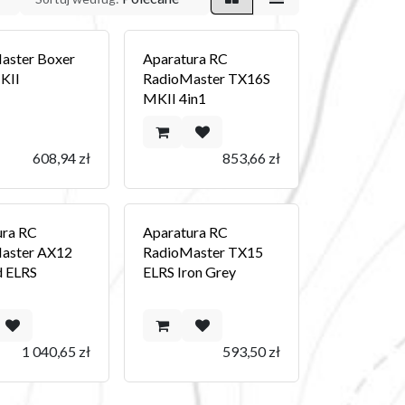
aster Boxer
Aparatura RC
KII
RadioMaster TX16S
MKII 4in1
608,94
zł
853,66
zł
ura RC
Aparatura RC
aster AX12
RadioMaster TX15
d ELRS
ELRS Iron Grey
1 040,65
zł
593,50
zł