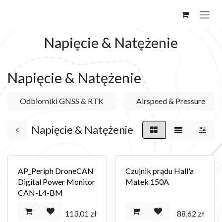
Skip to Content
Napięcie & Natężenie
Napięcie & Natężenie
Odbiorniki GNSS & RTK
Airspeed & Pressure
Napięcie & Natężenie
AP_Periph DroneCAN
Czujnik prądu Hall'a
Digital Power Monitor
Matek 150A
CAN-L4-BM
113,01
zł
88,62
zł