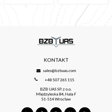
KONTAKT
sales@bzbuas.com
+48 507 265 115
BZB UAS SP. z o.o.
Międzyleska 84, Hala F
51-514 Wrocław