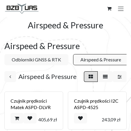
Skip to Content
Airspeed & Pressure
Airspeed & Pressure
Odbiorniki GNSS & RTK
Airspeed & Pressure
Airspeed & Pressure
Czujnik prędkości
Czujnik prędkości I2C
Matek ASPD-DLVR
ASPD-4525
405,69
zł
243,09
zł