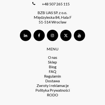
+48 507 265 115
BZB UAS SP. z o.o.
Międzyleska 84, Hala F
51-514 Wrocław
MENU
O nas
Sklep
Blog
FAQ
Regulamin
Dostawa
Zwroty i reklamacje
Polityka Prywatności
RODO