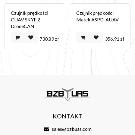
Czujnik prędkości
Czujnik prędkości
CUAV SKYE 2
Matek ASPD-AUAV
DroneCAN
730,89
zł
356,91
zł
KONTAKT
sales@bzbuas.com